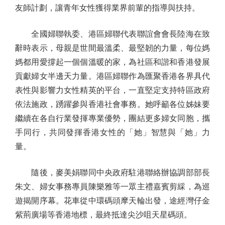
友師計劃，讓青年女性獲得業界前輩的指導與扶持。
全國婦聯執委、港區婦聯代表聯誼會會長陸海在致
辭時表示，母親是世間最溫柔、最堅韌的力量，每位媽
媽都用愛撐起一個個溫暖的家，為社區和諧和香港發展
貢獻婦女半邊天力量。港區婦聯作為匯聚香港各界具代
表性與影響力女性精英的平台，一直堅定支持特區政府
依法施政，踴躍參與香港社會事務。她呼籲各位姊妹要
繼續在各自行業發揮專業優勢，團結更多婦女同胞，攜
手同行，共同發揮香港女性的「她」智慧與「她」力
量。
隨後，麥美娟聯同中央政府駐港聯絡辦協調部部長
朱文、婦女事務專員陳樂雅等一眾主禮嘉賓剪綵，為巡
遊揭開序幕。花車從中環碼頭摩天輪出發，途經灣仔金
紫荊廣場等香港地標，最終抵達尖沙咀天星碼頭。