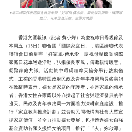
●港區婦聯代表聯誼會日前舉辦「好家風·傳承愛」慶祝母親節暨「國際家
庭日」花車巡遊活動。主辦方供圖
香港文匯報訊（記者 費小燁）為慶祝昨日母親節及
本周五（15日）聯合國「國際家庭日」，港區婦聯代表
聯誼會日前舉辦「好家風·傳承愛」慶祝母親節暨國際
家庭日花車巡遊活動，弘揚優良家風，傳遞親情暖意，
凝聚家庭共識。活動於中環碼頭摩天輪旁舉行啟動儀
式，主禮的香港特區政府民政及青年事務局局長麥美娟
在致辭時表示，婦女是家庭的守護者，亦是家風的傳承
者；香港女性在家庭以外亦撐起了社會與經濟發展的半
邊天。民政及青年事務局一方面着力深耕家庭建設，推
行「家庭教育推廣計劃」並資助民間機構向社會大眾宣
揚家庭價值，並全力推動婦女發展，包括透過婦女自強
基金資助各類支援婦女的項目，推行「『友』妳啟導」