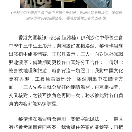
●伊利沙伯中學舊生會中學中三學生王彤丹，與同級好友楊洛然、黎倩琪
組隊出戰初中組團體賽。 香港文匯報記者北山彥 攝
香港文匯報訊（記者 陸雅楠）伊利沙伯中學舊生會
中學中三學生王彤丹，與同級好友楊洛然、黎倩琪組隊
出戰初中組團體賽。王彤丹表示，三人一向對課外知識
興趣濃厚，備戰期間更按各自喜好分工合作：「倩琪比
較喜歡地理和旅遊，就多背這一類題目；我對中國文化
更有興趣，主要負責這部分；洛然則集中在國情方
面。」三人先各自就分配好的範疇溫習，再互相抽問、
交叉核對，之後互換角色再問一次，務求彼此對各自負
責的內容都能熟練掌握。
黎倩琪在溫習時會善用「關鍵字記憶法」，「題庫
有些參考題目連同答案，我會抓住答案的關鍵字，再把