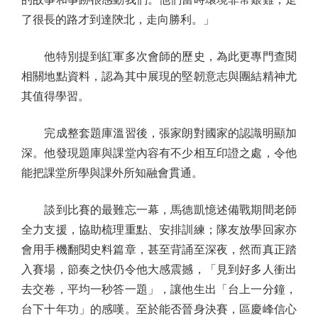
了很長的路才到達陝北，走向勝利。」
他特別提到紅軍多次會師的歷史，為此更專門查閱
相關地點資料，認為其中展現的堅韌意志與團結精神尤
其值得學習。
完成整套題庫溫習後，張家朗對國家的認識明顯加
深。他發現題庫與課堂內容有不少相互印證之處，令他
能把課堂所學與課外所知融會貫通。
談到比賽的最難忘一幕，馬德凱憶述備戰期間老師
全力支援，協助梳理重點、安排訓練；隊友放學回家亦
會用手機翻閱史料篇章，甚至背誦至深夜，然而真正踏
入賽場，節奏之快仍令他大感震撼，「見到好多人衝出
去交卷，平均一秒答一題」，讓他生出「台上一分鐘，
台下十年功」的感嘆。至於能否晉身決賽，區慶峰信心