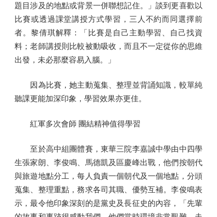
題目涉及的地點或背景一併聯想記住。」談到更喜歡以
比賽或透過課堂講授方式學習，三人不約而同選擇前
者。黎倩琪解釋：「比賽是自己主動學習、自己找資
料；老師講授則比較被動吸收，而且不一定從你的思維
出發，未必那麼容易入腦。」
因為比賽，她主動蒐集、整理並背誦知識，較單純
聽課更能加深印象，學習效果亦更佳。
紅軍多次會師 團結精神值得學習
至於高中組團體賽，東華三院李嘉誠中學由中四學
生張家朗、李俊鳴、馬德凱及區慶峰出戰，他們按朝代
與旅遊地點分工，每人負責一個朝代及一個地點，分頭
蒐集、整理重點，務求各司其職、優勢互補。李俊鳴表
示，最令他印象深刻的是黨史及長征史的內容，「先輩
的故事和事跡很感動我們。他們當時環境非常艱難，走