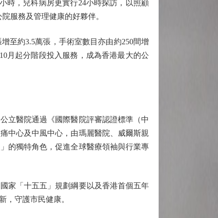
小時，兒科病房更實行24小時探訪，以照顧
用公院服務及管理健康的好夥伴。
至約3.5萬張，手術室數目亦由約250間增
10月起分階段投入服務，成為香港最大的公
公立醫院通過《國際醫院評審認證標準（中
胸痛中心及中風中心，由瑪麗醫院、威爾斯親
人」的獨特角色，促進全球醫療領袖與行業專
國家「十五五」規劃綱要以及香港首個五年
新，守護市民健康。