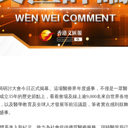
局研討大會今日正式揭幕。這場醫療界年度盛事，不僅是一眾
立35年的歷史節點上，看着會場及線上逾9,000名來自世界
，以及醫學教育及全球人才發展等前沿議題，筆者實在感到鼓
盛事。
體系進入新紀元，致力為社會提供優質醫療服務。現時醫管局已