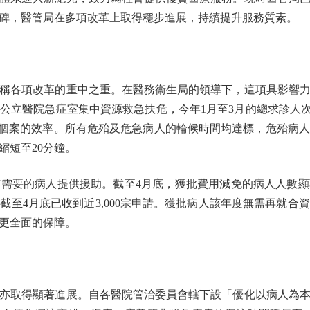
里程碑，醫管局在多項改革上取得穩步進展，持續提升服務質素。
各項改革的重中之重。在醫務衞生局的領導下，這項具影響力
公立醫院急症室集中資源救急扶危，今年1月至3月的總求診人次
急個案的效率。所有危殆及危急病人的輪候時間均達標，危殆病人
縮短至20分鐘。
的病人提供援助。截至4月底，獲批費用減免的病人人數顯著增至逾
截至4月底已收到近3,000宗申請。獲批病人該年度無需再就合
更全面的保障。
取得顯著進展。自各醫院管治委員會轄下設「優化以病人為本