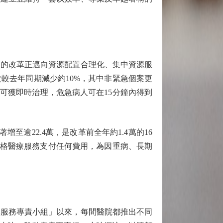
的改革正邁向資源配置合理化、集中資源服
較去年同期減少約10%，其中非緊急個案更
可獲即時治理，危急病人可在15分鐘內得到
22.4萬，是改革前全年約1.4萬的16
資格醫療服務支付任何費用，為因重病、長期
服務專責小組」以來，每間醫院都推出不同