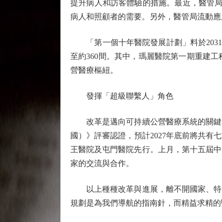
提升病人和訪客體驗的措施。最近，醫管局
病人和照顧者的需要。另外，醫管局流動應用
「第一個十年醫院發展計劃」料於2031年
至約360間。其中，瑪麗醫院第一期重建
營醫療樞紐。
發揮「超級聯繫人」角色
改革是邁向可持續公營醫療系統的關鍵一
國）》評審認證，預計2027年底前將共
王醫院及屯門醫院先行。上月，第十五屆中
家的交流與合作。
以上種種改革與進展，離不開國家、特區
規劃是為我們導航的指南針，而精益求精的