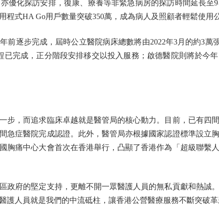
亦優化探訪安排，復康、療養等非緊急病房的探訪時間延長至9
程式HA Go用戶數量突破350萬，成為病人及照顧者輕鬆使
前逐步完成，屆時公立醫院病床總數將由2022年3月的約3萬張增
工程已完成，正分階段安排移交以投入服務；啟德醫院則將於今年
步，而追求臨床卓越就是醫管局的核心動力。目前，已有四間
有七間急症醫院完成認證。此外，醫管局亦根據國家認證標準設立
國胸痛中心大會首次在香港舉行，凸顯了香港作為「超級聯繫
政府的堅定支持，更離不開一眾醫護人員的無私貢獻和熱誠。
醫護人員就是我們的中流砥柱，讓香港公營醫療服務不斷突破革