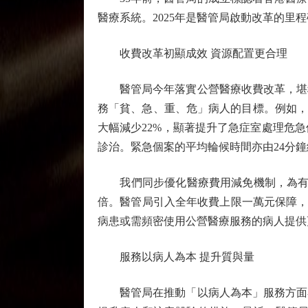
醫療系統。2025年是醫管局啟動改革的
收費改革初顯成效 資源配置更合理
醫管局今年落實公營醫療收費改革，堪稱
務「貧、急、重、危」病人的目標。例如，
大幅減少22%，顯著提升了急症室處理危
診治。緊急個案的平均輪候時間亦由24分鐘
我們同步優化醫療費用減免機制，為有需要
倍。醫管局引入全年收費上限一萬元保障，
病患或需頻密使用公營醫療服務的病人提供
服務以病人為本 提升質與量
醫管局在推動「以病人為本」服務方面亦