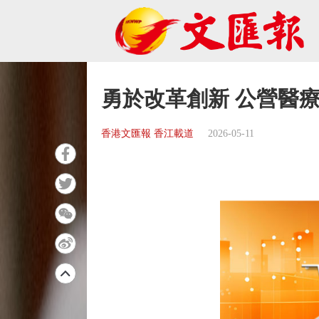
勇於改革創新 公營醫
香港文匯報 香江載道
2026-05-11