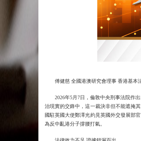
傅健慈 全國港澳研究會理事 香港基本
2026年5月7日，倫敦中央刑事法院作
治現實的交鋒中，這一裁決非但不能遮掩其
國駐英國大使鄭澤光約見英國外交發展部官
為反中亂港分子撐腰打氣。
法律效力不足 證據錯漏百出