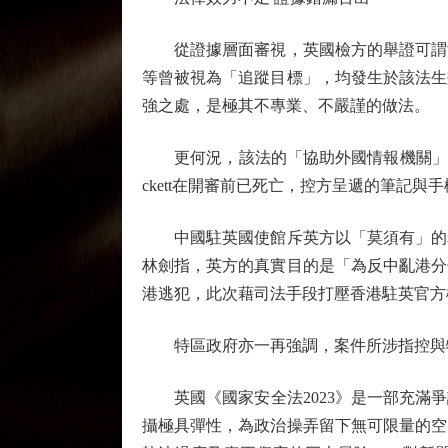
從證據層面審視，英國檢方的舉證可謂漏
等曾被視為「追蹤目標」，均發生於該法生
強之處，是極其不專業、不嚴謹的做法。
更何況，該法的「協助外國情報機關」罪涵蓋
ckett在開審前已死亡，控方呈遞的筆記
中國駐英國使館斥英方以「莫須有」的罪
林劍指，英方的真實目的是「為反中亂港分
港逃犯，此次藉司法手段打壓香港駐英官方
特區政府亦一再強調，案件所涉指控與特
英國《國家安全法2023》是一部充滿爭
攝極具彈性，為政治操弄留下無可限量的空