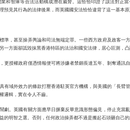
聞業和智庫等合法活動構成潛在威脅。這恰恰印證了該法對正當
理預見其行為的法律後果，而英國國安法恰恰違背了這一基本原
準，甚至操弄輿論和司法無端定罪。一些西方政府及政客一方
另一方面卻詆毀抹黑香港特區的法治和國安法律，居心叵測，凸
，更授權政府僅憑情報便可將涉嫌者禁錮長達五年、剝奪通訊
有域外效力的條款打壓香港駐英官方機構，與美國的「長臂管
權邏輯，實在令人不齒。
劇。英國有關方面應早日摒棄反華意識形態偏見，停止充當亂
益的明智之選。否則，任何政治操弄都不過是搬起石頭砸自己的