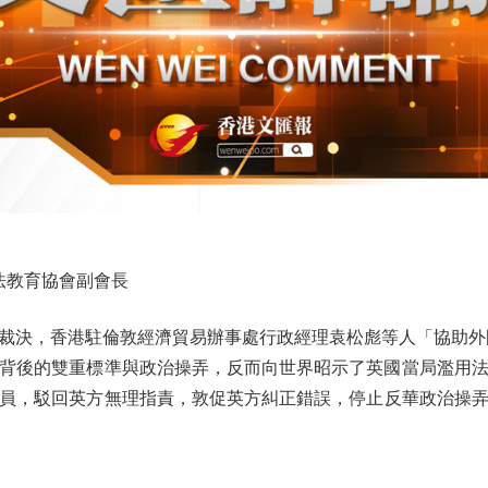
法教育協會副會長
出裁決，香港駐倫敦經濟貿易辦事處行政經理袁松彪等人「協助外
背後的雙重標準與政治操弄，反而向世界昭示了英國當局濫用法
員，駁回英方無理指責，敦促英方糾正錯誤，停止反華政治操