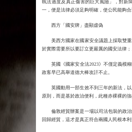
執法過度及真正傷害的巨大風險」，對新
一，便是法律必須足夠明確，使公民能夠合
西方「國安牌」盡顯虛偽
美西方國家在國家安全議題上採取雙重標
於實際需要所以要訂立更嚴厲的國安法律；
英國《國家安全法2023》不僅定義模糊
政客早已高舉道德大棒攻訐不止。
英國動用一部生效不到三年的新法，以具
原則，而是基於政治便利，此種赤裸裸的強
倫敦經貿辦案是一場以司法包裝的政治鬧
回歸經貿，這才是真正符合兩國人民根本利