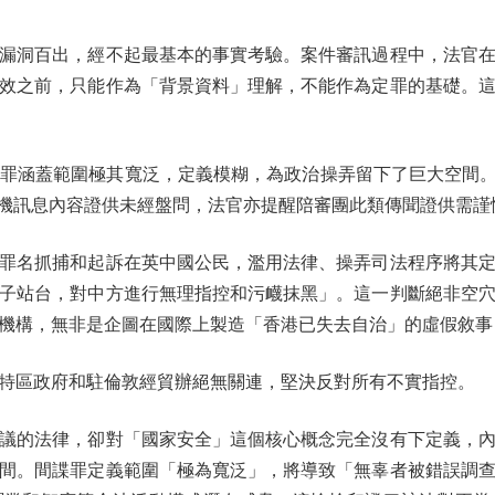
洞百出，經不起最基本的事實考驗。案件審訊過程中，法官在
效之前，只能作為「背景資料」理解，不能作為定罪的基礎。
範圍極其寬泛，定義模糊，為政治操弄留下了巨大空間。更值得注
與手機訊息內容證供未經盤問，法官亦提醒陪審團此類傳聞證供需
名抓捕和起訴在英中國公民，濫用法律、操弄司法程序將其定
子站台，對中方進行無理指控和污衊抹黑」。這一判斷絕非空
機構，無非是企圖在國際上製造「香港已失去自治」的虛假敘事
區政府和駐倫敦經貿辦絕無關連，堅決反對所有不實指控。
議的法律，卻對「國家安全」這個核心概念完全沒有下定義，
間。間諜罪定義範圍「極為寬泛」，將導致「無辜者被錯誤調