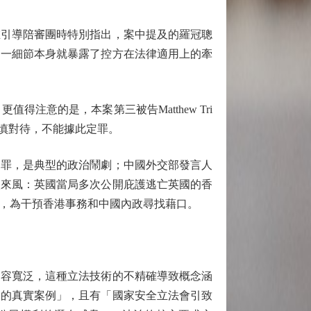
引導陪審團時特別指出，案中提及的羅冠聰
這一細節本身就暴露了控方在法律適用上的牽
意的是，本案第三被告Matthew Tri
謹慎對待，不能據此定罪。
罪，是典型的政治鬧劇；中國外交部發言人
穴來風：英國當局多次公開庇護逃亡英國的香
，為干預香港事務和中國內政尋找藉口。
內容寬泛，這種立法技術的不精確導致概念涵
查的真實案例」，且有「國家安全立法會引致