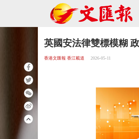
英國安法律雙標模糊 
香港文匯報 香江載道
2026-05-11