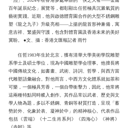
「炁」、2024年在香港多處舉辦的「俠之大者——金庸
百年誕辰紀念」展覽等，都彰顯出任哲極具沉澱氣質的
藝術實踐。近期，他與啟德體育園合作的大型不銹鋼雕
塑《龍之九子》升級亮相——上揚的龍首形神兼備，寓
意吉祥、繁盛與守護，包含對體育園及香港未來的美好
冀盼。 ●文、攝：香港文匯報記者 雨竹
任哲1983年生於北京，獲有清華大學美術學院雕塑
系學士及碩士學位，現為中國雕塑學会理事。他擅長將
中國傳統文化，如書畫、武術、詩詞、哲學，與西方當
代雕塑語彙融合。對他而言，中西方文化體系就如茶和
可樂，一個極具芳香，一個自帶衝擊力，因此，他常將
這兩種特點同時糅入創作。其作品常以武者、歷史與文
學人物為題，多以不銹鋼、青銅等材質打造，呈現「蓄
勢於外、化象於表、凝神於中」的精神核心。代表作品
包括《雲端》《十二生肖系列》《四海心》《神將》
《赤韌》等。