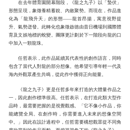
在去年體育園開幕階段，《龍之九子》以「蟄伏」
形態呈現，象徵養精蓄銳、內斂聚勢。而現在，作品進
化為「龍飛升天」的形態——龍首昂揚，寓意視野提
升、氣勢迸發。此轉化也象徵啟德由昔日機場到國際體
育及文娛地標的蛻變。團隊更計劃於下一階段向龍的口
中加入一顆龍珠。
任哲表示，此作品延續其代表性的創作語言，同時
包含了當代人對龍的部分想像。他希望引導年輕一代及
海內外觀眾產生共鳴，從此作中獲得正向能量。
《龍之九子》更是任哲多年來打造的大體量作品之
一，因此創作標準很高。任哲表示，在打造此類大型作
品時，最需要把握的是視覺觀感。「它不像小作品，你
能總覽全局。在創作時，你需要進入未來的想像空間
中。」因此在設計過程中，任哲需要構想觀眾從不同角