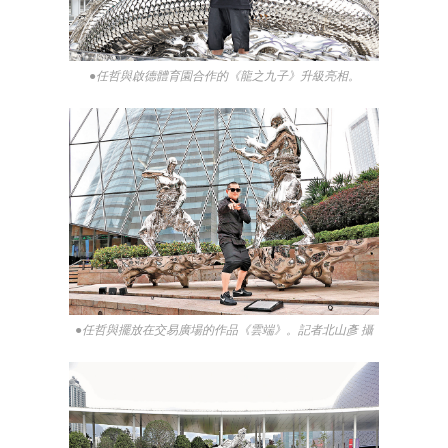
●任哲與啟德體育園合作的《龍之九子》升級亮相。
●任哲與擺放在交易廣場的作品《雲端》。記者北山彥 攝