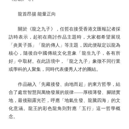
龍首昂揚 能量正向
關於《龍之九子》，任哲在接受香港文匯報記者採
訪時表示，起初在商討作品主題時，大家都希望展現
「炎黃子孫」「龍的傳人」等主題，因此便敲定以龍為
核心，隨後自中國傳統文化意象「龍生九子，各有所
好」中取材。在此語境中，「龍之九子」象徵不同行業
或學科的人聚集，同時代表優秀人才的團結。
作品融入「先藏後發、由地而起」的東方哲學，結
合了處世智慧與萬物發展的規律——厚積薄發、腳踏實
地，最後顯露光芒，呼應「地氣生發、龍騰四海」的文
化意涵。龍王的彩色龍角則對應「五行」這一哲學概
念。