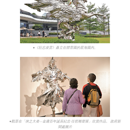
●《壯志凌雲》矗立在體育園的星海園內。
●觀眾在「俠之大者—金庸百年誕辰紀念·任哲雕塑展」欣賞作品。 政府新
聞處圖片