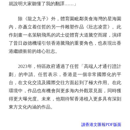
就說明大家聽懂了我的翻譯……」
除《龍之九子》外，體育園毗鄰美食海灣的星海園
內，亦矗立着任哲的另一件雕塑作品《壯志凌雲》。此
作刻畫一名策騎飛馬的武士從體育大道騰空而躍，演繹
了昔日啟德機場引領香港騰飛的重要角色，也表現出香
港繼續衝前的雄心壯志。
2023年，特區政府通過了任哲「高端人才通行證計
劃」的申請。任哲表示，香港是一個非常國際化的平
台，在文化交流及國際交往方面起到了極大作用。在此
環境中，作品也有機會與更多海內外觀眾見面，同時獲
得更大曝光度。未來，他期待幫香港植入更多具有深刻
東方文化內涵的作品。
讀香港文匯報PDF版面