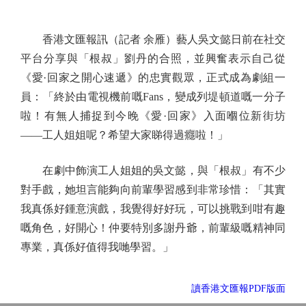
香港文匯報訊（記者 余雁）藝人吳文懿日前在社交
平台分享與「根叔」劉丹的合照，並興奮表示自己從
《愛·回家之開心速遞》的忠實觀眾，正式成為劇組一
員：「終於由電視機前嘅Fans，變成列堤頓道嘅一分子
啦！有無人捕捉到今晚《愛·回家》入面嗰位新街坊
——工人姐姐呢？希望大家睇得過癮啦！」
在劇中飾演工人姐姐的吳文懿，與「根叔」有不少
對手戲，她坦言能夠向前輩學習感到非常珍惜：「其實
我真係好鍾意演戲，我覺得好好玩，可以挑戰到咁有趣
嘅角色，好開心！仲要特別多謝丹爺，前輩級嘅精神同
專業，真係好值得我哋學習。」
讀香港文匯報PDF版面