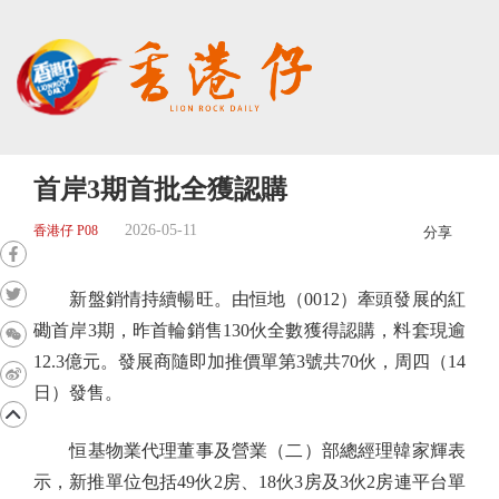
首岸3期首批全獲認購
2026-05-11
香港仔 P08
分享
新盤銷情持續暢旺。由恒地（0012）牽頭發展的紅
磡首岸3期，昨首輪銷售130伙全數獲得認購，料套現逾
12.3億元。發展商隨即加推價單第3號共70伙，周四（14
日）發售。
恒基物業代理董事及營業（二）部總經理韓家輝表
示，新推單位包括49伙2房、18伙3房及3伙2房連平台單