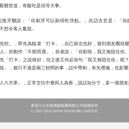
艱難世道，有飯吃是頭等大事。
牙醫說：「你刷牙可以刷得乾淨點。」此話含意是：「你
不想令客人尷尬。
吃」，即先為餸菜「打卡」，自己留念也好，發到朋友圈炫耀
人」的動作「不期而遇」，前者說：「你影啦，我又無阻住你
先「打卡」之說很好，但之後又何必加句「我又無阻住你」呢
餸」，都只不過是兩三秒間的事，話中帶刺，有失禮儀，也影響
六月寒」，正常交往中應與人為善，說話知分寸，多一個朋友
香港大公文匯傳媒集團有限公司版權所有
© 1997-2026 WWW.TKWW.HK LIMITED.