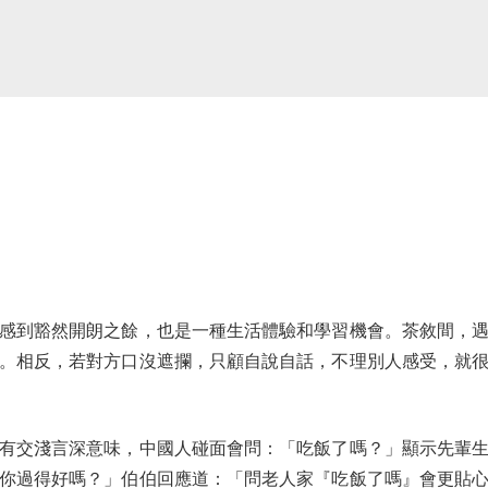
到豁然開朗之餘，也是一種生活體驗和學習機會。茶敘間，遇
。相反，若對方口沒遮攔，只顧自說自話，不理別人感受，就
交淺言深意味，中國人碰面會問：「吃飯了嗎？」顯示先輩生
你過得好嗎？」伯伯回應道：「問老人家『吃飯了嗎』會更貼