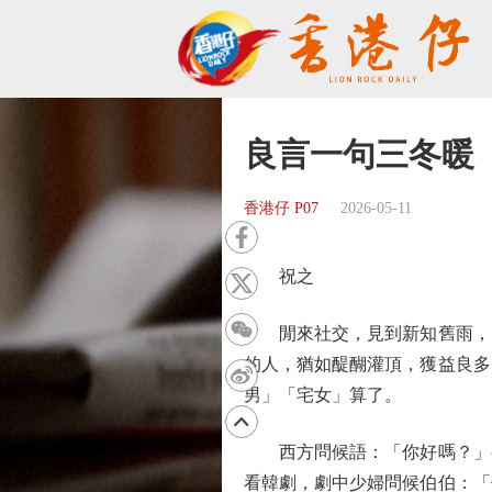
良言一句三冬暖
香港仔 P07
2026-05-11
祝之
閒來社交，見到新知舊雨，感
的人，猶如醍醐灌頂，獲益良多
男」「宅女」算了。
西方問候語：「你好嗎？」有
看韓劇，劇中少婦問候伯伯：「