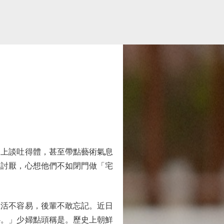
上談吐得體，甚至帶點藝術氣息
很討厭，心想他們不如閉門做「宅
活不容易，後輩不敢忘記。近日
心。」少婦點頭稱是。歷史上朝鮮