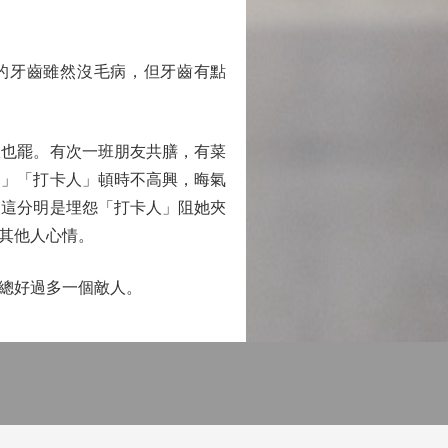
的牙齒雖然沒毛病，但牙齒有點
也罷。有次一班朋友共膳，有菜
。」「打卡人」頓時不高興，晦氣
？這分明是埋怨「打卡人」阻她夾
其他人心情。
總好過多一個敵人。