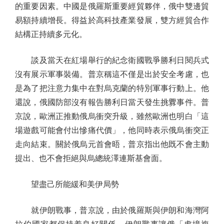
的重要因素。中國是俄羅斯重要經貿夥伴，俄中雙邊貿
易額持續增長。得益於高科技產業發展，雙方經貿合作
結構正持續多元化。
談及當天在紅場舉行的紀念衛國戰爭勝利日閱兵式
沒有展示軍事裝備。普京稱這不僅是出於安全考慮，也
是為了把注意力集中在對烏克蘭的特別軍事行動上。他
還說，俄國防部沒有報告勝利日當天發生挑釁事件。普
京說，歐洲正推動俄烏衝突升級，雖然歐洲也明白「這
場遊戲可能會付出慘痛代價」，他同時表示俄烏衝突正
走向結束。關於俄烏元首會晤，普京指出他既不會主動
提出、也不會拒絕與烏總統澤連斯基會面。
望盡己所能緩和美伊局勢
就伊朗戰事，普京說，由於俄羅斯與伊朗和海灣阿