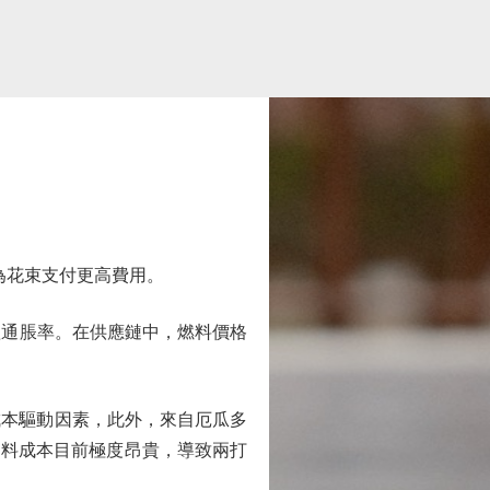
為花束支付更高費用。
體通脹率。在供應鏈中，燃料價格
本驅動因素，此外，來自厄瓜多
燃料成本目前極度昂貴，導致兩打