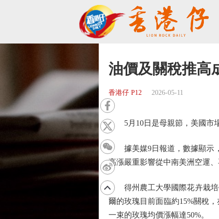
油價及關稅推高
香港仔 P12
2026-05-11
5月10日是母親節，美國市場
據美媒9日報道，數據顯示，3
高漲嚴重影響從中南美洲空運、
得州農工大學國際花卉栽培學
爾的玫瑰目前面臨約15%關稅
一束的玫瑰均價漲幅達50%。