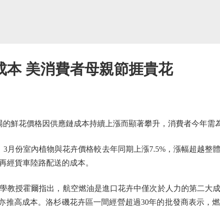
成本 美消費者母親節捱貴花
的鮮花價格因供應鏈成本持續上漲而顯著攀升，消費者今年需
月份室內植物與花卉價格較去年同期上漲7.5%，漲幅超越整
再經貨車陸路配送的成本。
教授霍爾指出，航空燃油是進口花卉中僅次於人力的第二大成
，亦推高成本。洛杉磯花卉區一間經營超過30年的批發商表示，