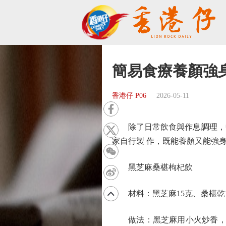
簡易食療養顏強
香港仔 P06
2026-05-11
除了日常飲食與作息調理，中
家自行製 作，既能養顏又能強
黑芝麻桑椹枸杞飲
材料：黑芝麻15克、桑椹乾1
做法：黑芝麻用小火炒香，研