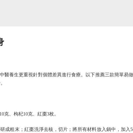
身
醫養生更重視針對個體差異進行食療。以下推薦三款簡單易做
身。
0克、枸杞10克、紅棗3枚。
成粗末；紅棗洗淨去核，切片；將所有材料放入鍋中，加入50