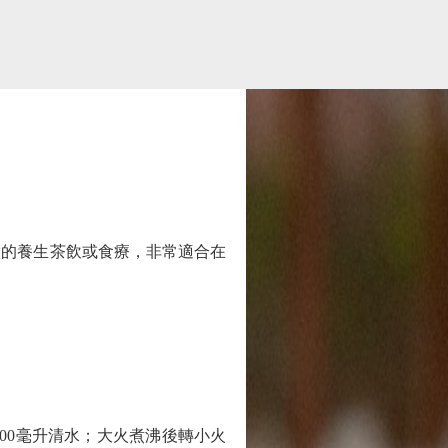
的養生茶飲或食療，非常適合在
0毫升清水；大火煮沸後轉小火