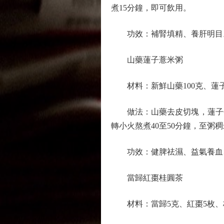
煮15分鐘，即可飲用。
功效：補腎填精、養肝明目。
山藥蓮子薏米粥
材料：新鮮山藥100克、蓮子3
做法：山藥去皮切塊，蓮子去
轉小火熬煮40至50分鐘，至粥
功效：健脾祛濕、益氣養血、
當歸紅棗桂圓茶
材料：當歸5克、紅棗5枚、桂