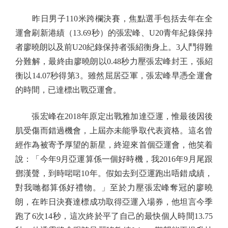
昨日男子110米跨欄決賽，焦點選手包括去年在全
運會刷新港績（13.69秒）的張宏峰、U20青年紀錄保持
者廖曉朗以及前U20紀錄保持者張紹衡身上。3人鬥得難
分難解，最終由廖曉朗以0.48秒力壓張宏峰封王，張紹
衡以14.07秒得第3。雖然屈居亞軍，張宏峰早憑全運會
的時間，已達標出戰亞運會。
張宏峰在2018年原定出戰雅加達亞運，惟最後因後
肌受傷而錯過機會，上屆亦未能爭取代表資格。這名曾
經作為被寄予厚望的新星，終迎來首個亞運會，他笑着
說：「今年9月亞運算係一個好時機，我2016年9月尾跟
鄧漢聲，到時啱啱10年。假如去到亞運跑出唔錯成績，
對我哋都算係好禮物。」至於力壓張宏峰奪冠的廖曉
朗，在昨日決賽達標成功取得亞運入場券，他坦言今季
跑了6次14秒，這次終於平了自己的最快個人時間13.75