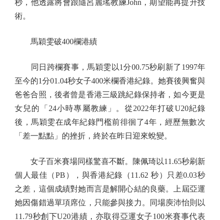
秒，他透露將會跟隨呂麗瑤教練John，期望能再提升技
術。
馬穎雯破400欄港績
同日跨欄賽事，馬穎雯以1分00.75秒刷新了1997年
至今的1分01.04秒女子400米欄香港紀錄。她賽後興奮與
爸爸合照，後者曾是香港三級跳紀錄保持者，如今更是
女兒的「24小時專屬教練」。從2022年打破U20紀錄
後，馬穎雯在成年紀錄門檻前徘徊了4年，經歷無數次
「差一點點」的挫折，終於在昨日迎來蛻變。
女子百米賽場同樣驚喜不斷。陳佩琦以11.65秒刷新
個人最佳（PB），與香港紀錄（11.62 秒）只差0.03秒
之差，這個成績對她而言是解開心結的良藥。上屆亞運
她因傷錯過單項席位，只能參與接力。同場庾沛怡則以
11.79秒創下U20港績，亦取得亞運女子100米賽事代表