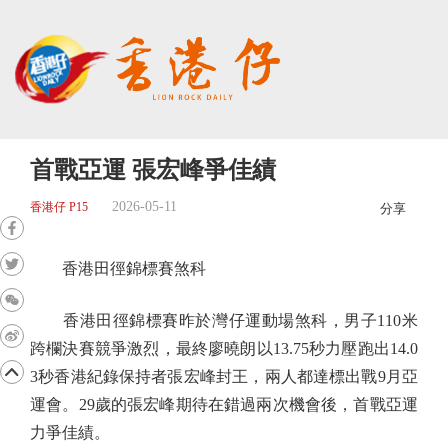
首戰亞運 張宏峰爭佳績
2026-05-11
香港仔 P15
分享
香港田徑錦標賽煞科
香港田徑錦標賽昨於灣仔運動場煞科，男子110米
跨欄決賽競爭激烈，最終廖曉朗以13.75秒力壓跑出14.0
3秒香港紀錄保持者張宏峰封王，兩人都達標出戰9月亞
運會。29歲的張宏峰期待在錯過兩次機會後，首戰亞運
力爭佳績。