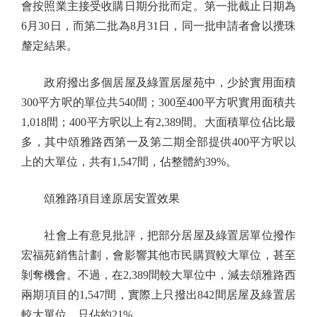
會按照業主接受收購日期分批而定。第一批截止日期為
6月30日，而第二批為8月31日，同一批申請者會以攪珠
釐定結果。
政府撥出多個居屋及綠置居屋苑中，少於實用面積
300平方呎的單位共540間；300至400平方呎實用面積共
1,018間；400平方呎以上有2,389間。大面積單位佔比最
多，其中頌雅路西第一及第二期全部提供400平方呎以
上的大單位，共有1,547間，佔整體約39%。
頌雅路項目達原居安置效果
社會上有意見批評，把部分居屋及綠置居單位撥作
宏福苑銷售計劃，會影響其他市民購買較大單位，甚至
剝奪機會。不過，在2,389間較大單位中，減去頌雅路西
兩期項目的1,547間，實際上只撥出842間居屋及綠置居
較大單位，只佔約21%。