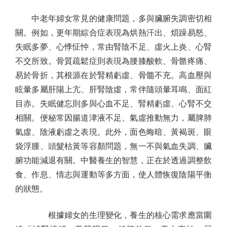
中老年婦女常見的健康問題，多與臟腑失調密切相
關。例如，更年期綜合症表現為烘熱汗出、煩躁易怒、
失眠多夢、心悸怔忡，常由腎陰不足、虛火上炎、心腎
不交所致。骨質疏鬆症則表現為腰膝酸軟、骨骼疼痛、
易於骨折，其根源在於腎精虧虛、骨髓不充。高血壓與
眩暈多屬肝陽上亢、肝腎陰虛，常伴隨頭暈耳鳴、面紅
目赤。失眠健忘則多與心血不足、腎精虧虛、心腎不交
相關。便秘常因腸道津液不足、氣虛推動無力，屬脾肺
氣虛、陰液虧虛之表現。此外，面色晦暗、黃褐斑、眼
袋浮腫、頭髮枯黃等容顏問題，無一不與氣血失調、臟
腑功能減退有關。中醫養生的智慧，正在於透過調整飲
食、作息、情志與運動等多方面，使人體恢復陰陽平衡
的狀態。
根據婦女的生理變化，養生的核心需求應當圍