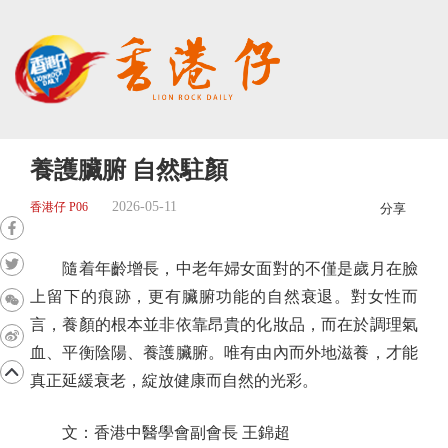
養護臟腑 自然駐顏
2026-05-11
香港仔 P06
分享
隨着年齡增長，中老年婦女面對的不僅是歲月在臉
上留下的痕跡，更有臟腑功能的自然衰退。對女性而
言，養顏的根本並非依靠昂貴的化妝品，而在於調理氣
血、平衡陰陽、養護臟腑。唯有由內而外地滋養，才能
真正延緩衰老，綻放健康而自然的光彩。
文：香港中醫學會副會長 王錦超