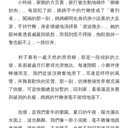
小時候，家鄉的方言裏，捱打被生動地稱作「柳條
炒肉」。每當犯了錯，媽媽手中的竹鞭便成了「審判
者」。闖禍的那一刻，媽媽瞬間化身武俠小說裏的大反
派，手持竹鞭，身姿矯健地演繹着「凌波微步」。她的
眼神裏透着威嚴與嗔怒，而我則慌不擇路，拖鞋跑掉一
隻也顧不上，一路狂奔。
村子裏有一處天然的滑滑梯，那是一段傾斜的土
坡，表面被歲月打磨得光滑無比。每逢閒暇，小夥伴便
蜂擁而至。我們從坡頂興奮地滑下，耳邊是呼呼的風
聲，夾雜着歡快的笑聲。那一刻，彷彿整個世界都充滿
了快樂。可是快樂總是短暫的，回到家，看着滿是灰塵
與破洞的衣服，媽媽的竹鞭便毫不留情地落下。
池塘，是我們童年的樂園。夏日的午後，陽光灑在
水面上，波光粼粼。我們像一群小泥鰍，毫不猶豫地跳