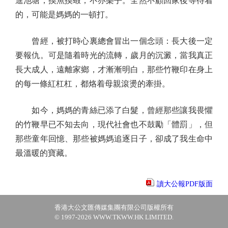
進池塘，摸魚摸蝦，不亦樂乎。全然不顧回家後等待着
的，可能是媽媽的一頓打。
曾經，被打時心裏總會冒出一個念頭：長大後一定
要報仇。可是隨着時光的流轉，歲月的沉澱，當我真正
長大成人，遠離家鄉，才漸漸明白，那些竹鞭印在身上
的每一條紅杠杠，都烙着母親滾燙的牽掛。
如今，媽媽的青絲已添了白髮，曾經那些讓我畏懼
的竹鞭早已不知去向，現代社會也不鼓勵「體罰」，但
那些童年回憶、那些被媽媽追逐日子，卻成了我生命中
最溫暖的寶藏。
讀大公報PDF版面
香港大公文匯傳媒集團有限公司版權所有
© 1997-2026 WWW.TKWW.HK LIMITED.