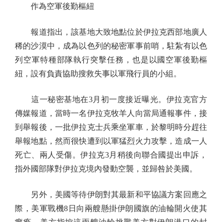
作為空軍後勤樞紐
報道指出，該基地大致地點位於伊拉克西部地廣人
稀的沙漠中，成為以色列的秘密軍事前哨，駐紮有以色
列空軍特種部隊執行突擊任務，也是以國空軍後勤樞
紐，設有負責協助搜救失事以軍飛行員的小組。
這一秘密基地在3月初一度接近曝光。伊拉克官方
傳媒報道，當時一名伊拉克牧羊人向當局通報事件，接
到舉報後，一批伊拉克士兵乘坐軍車，於黎明時分趕往
舉報地點，然而很快遭到以軍猛烈火力攻擊，造成一人
死亡、兩人受傷。伊拉克3月稍後向聯合國提出申訴，
指外國部隊對伊拉克境內發動空襲，並歸咎於美國。
另外，美國等待伊朗對其最新和平協議方案回應之
際，美軍戰機8日向兩艘懸掛伊朗國旗的油輪開火使其