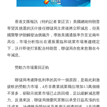
香港文匯報訊（特約記者 劉正言）美國總統特朗普
寄望其挑選的沃什接任聯儲局主席後將立即減息，但美
國襲擊伊朗觸發油價飆升，導致美國通脹率升至近兩年
高位，市場分析指出在通脹重臨和就業市場漸趨穩定
下，沃什即使打算配合特朗普，聯儲局亦愈來愈難在今
年減息。
勞動力市場重回正軌
聯儲局考慮降低利率的其中一個原因，是藉此刺激
疲軟的勞動力市場，4月非農業就業職位增加1.5萬個雖
不算多，卻顯示就業市場已止跌回穩，足以緩解減息壓
力。反過來說，聯儲局擔憂民眾難以承受日益高漲的生
活成本。油價飆升開始波及更廣泛經濟領域，3月消費