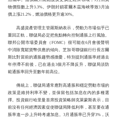
物價指數上升3.3%。伊朗封鎖霍爾木茲海峽導致3月油
價上漲21.2%，燃油價格更升逾30%。
高盛資產管理主管羅斯納表示，勞動力市場似乎已
重回正軌，聯儲局必定把焦點轉向控制通脹上行風險。
聯邦公開市場委員會（FOMC）很可能在6月會後聲明
中消除寬鬆貨幣供應的傾向。芝加哥聯儲銀行行長古爾
斯比對當前的通脹趨勢感擔憂，特別提到通脹率經過去
年停滯不前後，已在過去3個月不降反升，聯儲局須防
範通脹率回升至數年前高位。
傳統上，聯儲局通常應對高通脹和穩定勞動市場的
政策是維持利率不變，並保留包括加息在內的多種選
擇。投資銀行哈里曼首席投資策略師克萊蒙斯表示，目
前沒有任何經濟因素促使聯儲局降低利率，甚至要在通
脹率進一步上升時考慮加息。3月通脹率已升穿3%，沃