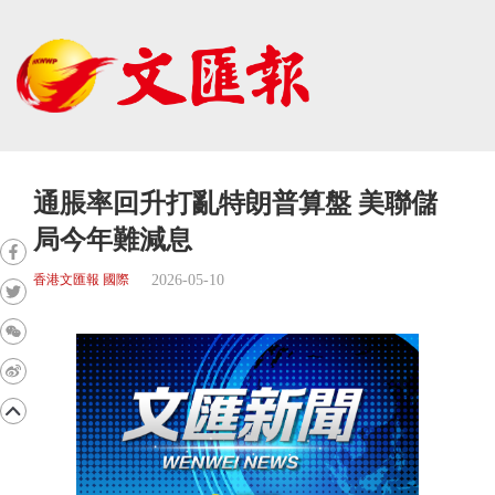
通脹率回升打亂特朗普算盤 美聯儲
局今年難減息
2026-05-10
香港文匯報 國際