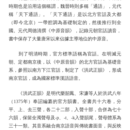
時期也是沿用這個稱謂，魏晉時則多稱「通語」，元代
稱「天下通語」。「天下通語」是以北方官話及大都
（即今北京）一帶腔調為基礎制定的，然後推行到全
國。元代周德清撰《中原音韻》，記錄元朝官話讀音，
書中保存了大量唐宋以來佔據主導地位的中原音。
到了明清時期，官方標準語稱為官話。在明滅元
朝、定都南京後，以《中原音韻》的北方官話為基礎音
系，參照以南方下江官話，制定了《洪武正韻》，形成
南京官話，成為國家標準漢語語音。
《洪武正韻》是明代樂韶鳳、宋濂等人於洪武八年
（1375年）奉詔編纂的官方韻書。全書共十六卷，分
平、上、去三聲，各二十二部，入聲十部，合併為七十
六韻，保留全濁聲母及-p、-t、-k入聲韻尾，聲母體系為
三十一類。其音系融合南京語音與傳統書面音，與反映