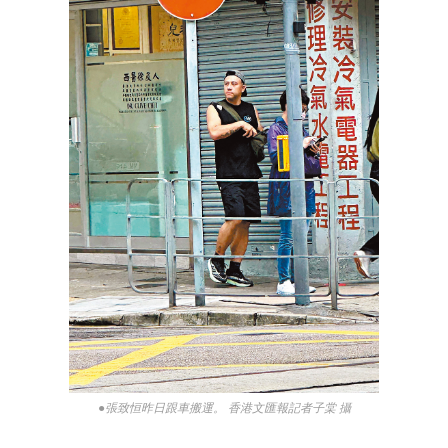
●張致恒昨日跟車搬運。 香港文匯報記者子棠 攝