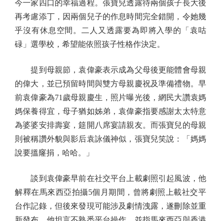
今一家四口的幸福過程。張寶兒透露待兩個孩子長大後
再考慮添丁，因兩個兒子的作息時間完全錯開，令她幾
乎沒有休息空間。二人又透露要為即將入學的「袁咕
碌」選學校，希望能依照孩子性格作決定。
提到母親節，袁偉豪表示成為父母後更能體會母親
的偉大，並已預留時間與雙方母親慶祝及準備禮物。早
前袁偉豪為71歲母親慶生，照片曝光後，網民大讚袁媽
媽保養得宜，母子猶如姊弟，袁偉豪指要感謝太太特意
為婆婆安排壽宴，筵開八席宴請親友。而張寶兒的母親
則被稱讚外貌與影后袁詠儀神似，張寶兒笑說：「媽媽
說要搵窿捐，哈哈。」
談到袁偉豪早前在社交平台上載劇照引起風波，他
解釋在馬來西亞拍攝5個月期間，曾將劇照上載社交平
台作記錄，但後來發現可能涉及劇情洩露，遂刪除並重
新發布。他坦言不熟悉平台操作，並指馬來西亞與香港