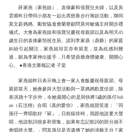
薛家燕（家燕姐）、袁偉豪和張寶兒夫婦，以及吳
雲甫昨日帶同小朋友一起出席慈善步行籌款活動，聯同
莫文蔚媽媽、勵智協進會榮譽顧問莫何敏儀主持開步禮
儀式。大會為家燕姐和張寶兒慶祝母親節以及為明天45
歲生日的袁偉豪預祝生辰。談到李家鼎（鼎爺）的家庭
糾紛引起關注，家燕姐坦言亦有留意，並為此感到難
過，願為李家伸出援手，只希望鼎爺身體健康、開開心
心。 ●香港文匯報記者 子棠
家燕姐昨日表示晚上會一家人食飯慶祝母親節。母
親節當天，她會參與大型活動與一眾媽媽歡度佳節，除
表演跳十字步外，令她最開心的是與快將5歲的孫仔Juli
an（石汶栩）合唱《真的愛你》，家燕姐甜笑道：「同
孫仔一齊唱歌好『冧』，日前綵排時，我跟他說要大聲
唱，他說歌詞很多和密集，如果有忘記歌詞的部分就不
會唱得大聲。」問其孫兒是否遺傳了她的演藝天分？家