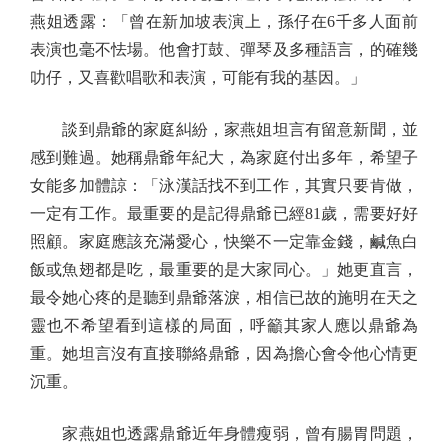
燕姐透露：「曾在新加坡表演上，孫仔在6千多人面前
表演也毫不怯場。他會打鼓、彈琴及多種語言，的確幾
叻仔，又喜歡唱歌和表演，可能有我的基因。」
談到鼎爺的家庭糾紛，家燕姐坦言有留意新聞，並
感到難過。她稱鼎爺年紀大，為家庭付出多年，希望子
女能多加體諒：「泳漢話找不到工作，其實只要肯做，
一定有工作。最重要的是記得鼎爺已經81歲，需要好好
照顧。家庭應該充滿愛心，快樂不一定靠金錢，鹹魚白
飯或魚翅都是吃，最重要的是大家同心。」她更直言，
最令她心疼的是聽到鼎爺落淚，相信已故的施明在天之
靈也不希望看到這樣的局面，呼籲其家人應以鼎爺為
重。她坦言沒有直接聯絡鼎爺，因為擔心會令他心情更
沉重。
家燕姐也透露鼎爺近年身體瘦弱，曾有腸胃問題，