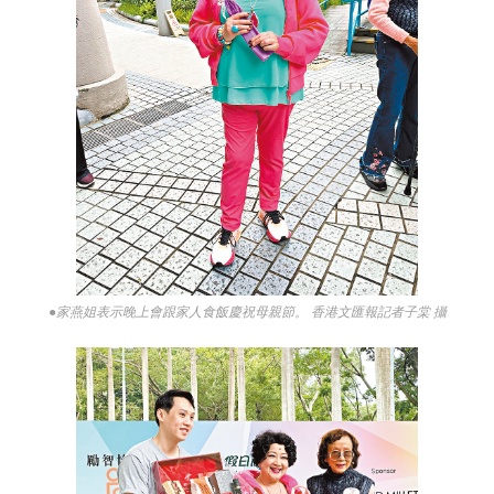
●家燕姐表示晚上會跟家人食飯慶祝母親節。 香港文匯報記者子棠 攝