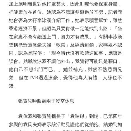
加上施明離世對他打擊甚大，因此叮囑他要保重身體，
把健康放在首位。她認為不應讓鼎爺過於辛勞，記者問
她會否為大孖李泳漢介紹工作，她表示願意幫忙，雖然
香港經濟不景，但認為只要肯做一定能找到出路：「坐
在家裏不會有錢送上門，努力才有成果。」有關李泳漢
聲稱鼎爺遭泳豪夫婦「軟禁」及經濟封鎖，家燕姐不認
同，認為是誤傳：「現今時代沒有軟禁這回事，應該是
誤會。鼎爺說泳豪不讓他外出，我覺得可能只是藉口，
他自己不想出門而已。」她並補充，雖然不熟悉兩兄
弟，但在TVB遇過泳豪，覺得他為人有禮，人緣也不
錯。
張寶兒呻照顧兩子沒空休息
袁偉豪和張寶兒攜長子「袁咕碌」到場，已第四年
參與的袁氏夫婦表示該活動見證他們從拍拖、結婚到如