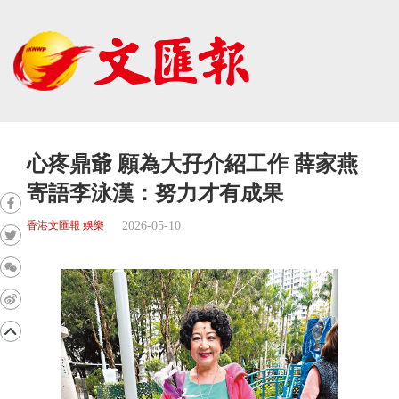
心疼鼎爺 願為大孖介紹工作 薛家燕
寄語李泳漢：努力才有成果
2026-05-10
香港文匯報 娛樂