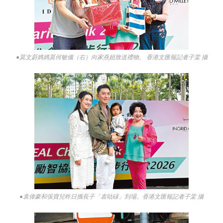
●莫文蔚媽媽莫何敏儀（右）向家燕姐致送禮物。 香港文匯報記者子棠 攝
●袁偉豪和張寶兒昨日攜長子「袁咕碌」到場。香港文匯報記者子棠 攝