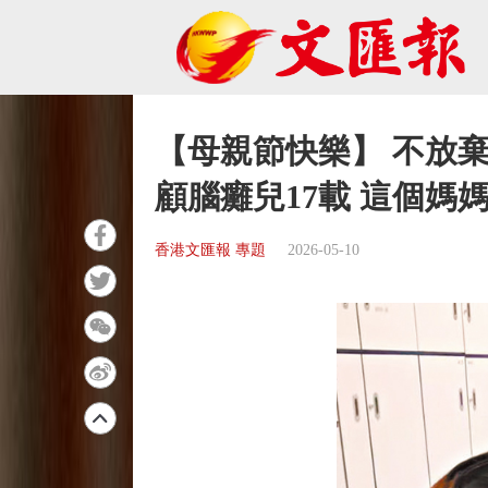
【母親節快樂】 不放棄
顧腦癱兒17載 這個媽
香港文匯報 專題
2026-05-10