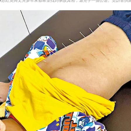
●彭紅英與丈夫多年來都希望找到事故真相，還兒子一個公道。受訪者供