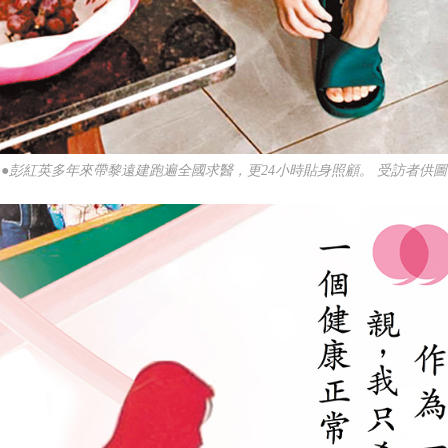
●彭紅英多年來帶黎遠建跑遍全國求醫，更24小時貼身照顧。 受訪者供圖