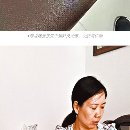
●黎遠建曾接受中醫針灸治療。受訪者供圖