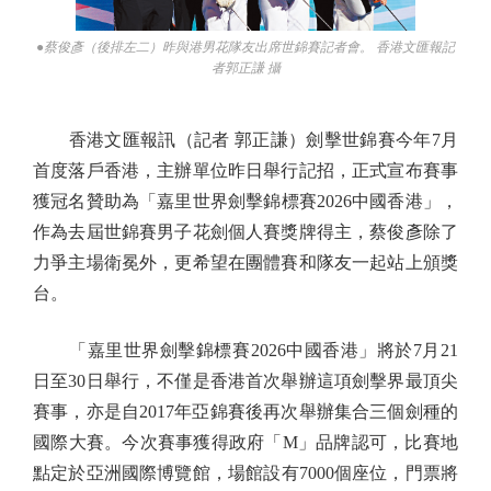
●蔡俊彥（後排左二）昨與港男花隊友出席世錦賽記者會。 香港文匯報記
者郭正謙 攝
香港文匯報訊（記者 郭正謙）劍擊世錦賽今年7月
首度落戶香港，主辦單位昨日舉行記招，正式宣布賽事
獲冠名贊助為「嘉里世界劍擊錦標賽2026中國香港」，
作為去屆世錦賽男子花劍個人賽獎牌得主，蔡俊彥除了
力爭主場衛冕外，更希望在團體賽和隊友一起站上頒獎
台。
「嘉里世界劍擊錦標賽2026中國香港」將於7月21
日至30日舉行，不僅是香港首次舉辦這項劍擊界最頂尖
賽事，亦是自2017年亞錦賽後再次舉辦集合三個劍種的
國際大賽。今次賽事獲得政府「M」品牌認可，比賽地
點定於亞洲國際博覽館，場館設有7000個座位，門票將