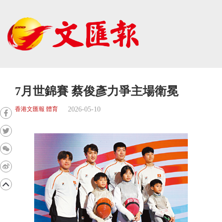
7月世錦賽 蔡俊彥力爭主場衛冕
2026-05-10
香港文匯報 體育