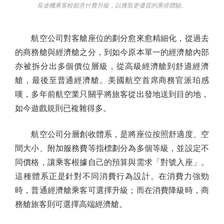
長途機乘客較願意付費升級，以獲取更優質的乘搭體驗。
航空公司對客艙座位的劃分愈來愈精細化，從過去
的商務艙與經濟艙之分，到如今原本單一的經濟艙內部
亦被拆分出多個價位層級，從高級經濟艙到舒適經濟
艙，最後至普通經濟艙。美國航空首席商務官派珀感
嘆，多年前航空業只關乎將旅客從出發地送到目的地，
如今遊戲規則已複雜得多。
航空公司分層創收體系，是將座位按照舒適度、空
間大小、附加服務費等指標劃分為多個等級，並設定不
同價格，讓乘客根據自己的預算與需求「對號入座」。
這種體系正是針對不同消費行為設計。在消費力強勁
時，普通經濟艙乘客可選擇升級；而在消費降級時，商
務艙旅客則可選擇高端經濟艙。