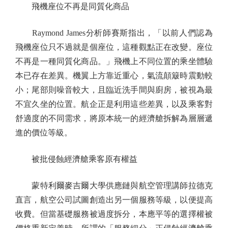
飛機座位不再是同質化商品
Raymond James分析師賽斯指出，「以前人們認為
飛機座位只不過就是個座位，這種觀點正在改變。座位
不再是一種同質化商品。」飛機上不同位置的乘坐體驗
本已存在差異。機翼上方靠近重心，氣流顛簸時震動較
小；尾部則噪音較大，且臨近洗手間與廚房，被視為最
不宜久坐的位置。航企正是利用這些差異，以及乘客對
舒適度的不同需求，將原本統一的經濟艙拆解為層層遞
進的價位等級。
被批侵蝕經濟艙乘客原有權益
蒙特利爾麥吉爾大學供應鏈與航空管理講師拉德克
直言，航空公司試圖創造出另一個服務等級，以便提高
收費。但當基礎服務被過度拆分，本應平等的選擇權被