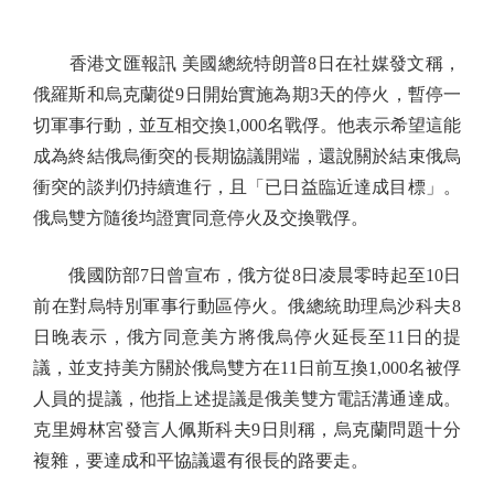
香港文匯報訊 美國總統特朗普8日在社媒發文稱，
俄羅斯和烏克蘭從9日開始實施為期3天的停火，暫停一
切軍事行動，並互相交換1,000名戰俘。他表示希望這能
成為終結俄烏衝突的長期協議開端，還說關於結束俄烏
衝突的談判仍持續進行，且「已日益臨近達成目標」。
俄烏雙方隨後均證實同意停火及交換戰俘。
俄國防部7日曾宣布，俄方從8日凌晨零時起至10日
前在對烏特別軍事行動區停火。俄總統助理烏沙科夫8
日晚表示，俄方同意美方將俄烏停火延長至11日的提
議，並支持美方關於俄烏雙方在11日前互換1,000名被俘
人員的提議，他指上述提議是俄美雙方電話溝通達成。
克里姆林宮發言人佩斯科夫9日則稱，烏克蘭問題十分
複雜，要達成和平協議還有很長的路要走。