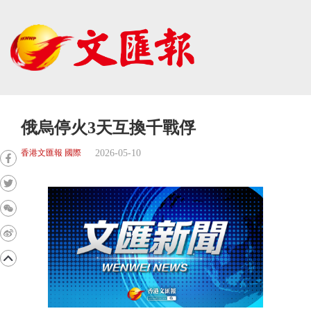
俄烏停火3天互換千戰俘
2026-05-10
香港文匯報 國際