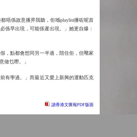
故意播畀我聽，佢喺playlist播咗呢首
未必係早出現，可能係遲出現。」她更自爆：
假，點都會想同另一半過，陪住佢，但𠵱家
意做乜嘢。」
之前有學過。」而最近又愛上新興的運動匹克
讀香港文匯報PDF版面