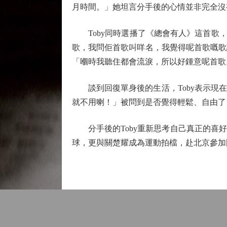
月時間。」她坦言分手後的心情並非完全沒
Toby同時選播了《總會有人》這首歌，並
歌，我問佢首歌叫咩名，我覺得呢首歌嘅歌
「嗰時我聽住都會流淚，所以好鍾意呢首歌
談到回復單身後的生活，Toby表示現在
就不用喇！」被問到是否覺得輕鬆、自由了
分手後的Toby重新思考自己真正的喜好
球，更與關楚耀成為運動拍檔，赴北京參加