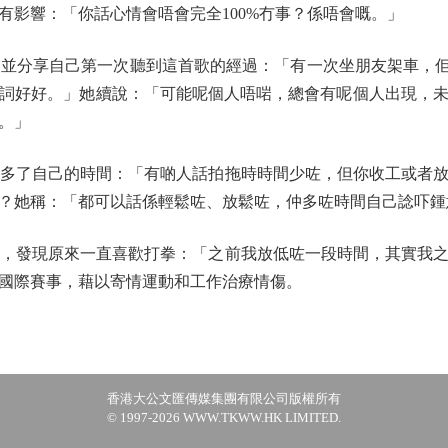
有影響：「你話心情會唔會完全100%冇事？係唔會嘅。」
分享自己第一次聽到這首歌的經過：「有一次坐朋友架車，佢都唔係
詞好好。」她續說：「可能呢個人唔啱，總會有呢個人出現，
。」
多了自己的時間：「有啲人話拍拖時時間少咗，但你收工或者放
？她稱：「都可以話係輕鬆咗、放鬆咗，仲多咗時間自己諗吓鍾
，發現原來一直喜歡打拳：「之前我放低咗一段時間，其實我
國際賽事，藉以寄情運動和工作治療情傷。
香港大公文匯傳媒集團有限公司版權所有
© 1997-2026 WWW.TKWW.HK LIMITED.