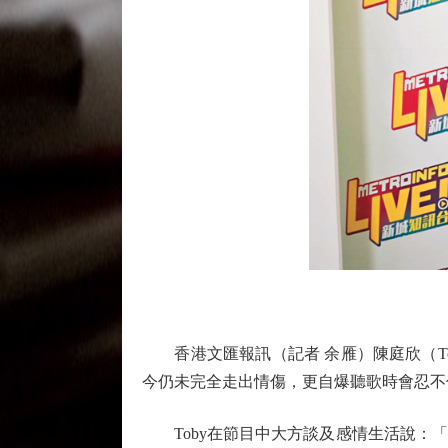
香港文匯報訊（記者 余雁）陳庭欣（Tob
今仍未完全走出情傷，更自爆聽歌時會忍不
Toby在節目中大方談及感情生活說：「