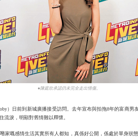
●陳庭欣承認仍未完全走出情傷。
y）日前到新城廣播接受訪問。去年宣布與拍拖8年的富商男友楊振
住流淚，明顯對舊情難以釋懷。
𠵱家嘅感情生活其實所有人都知，真係好公開，係處於單身狀態