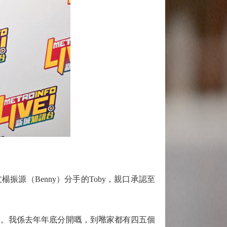
源（Benny）分手的Toby，親口承認至
。我係去年年底分開嘅，到𠵱家都有四五個