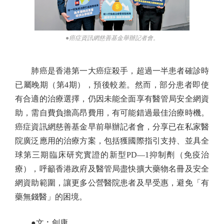
●癌症資訊網慈善基金舉辦記者會。
肺癌是香港第一大癌症殺手，超過一半患者確診時
已屬晚期（第4期），預後較差。然而，部分患者即使
有合適的治療選擇，仍因未能全面享有醫管局安全網資
助，需自費負擔高昂費用，有可能錯過最佳治療時機。
癌症資訊網慈善基金早前舉辦記者會，分享已在私家醫
院廣泛應用的治療方案，包括獲國際指引支持、並具全
球第三期臨床研究實證的新型PD—1抑制劑（免疫治
療），呼籲香港政府及醫管局盡快擴大藥物名冊及安全
網資助範圍，讓更多公營醫院患者及早受惠，避免「有
藥無錢醫」的困境。
●文︰劍康