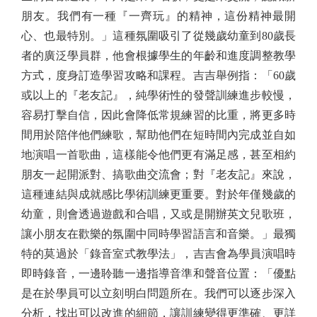
朋友。我們有一種『一齊玩』的精神，這份精神最開
心、也最特別。」這種氛圍吸引了從幾歲幼童到80歲長
者的廣泛學員群，他會根據學生的年齡和進度調整教學
方式，度身訂造學習攻略和課程。吉吉舉例指：「60歲
或以上的『老友記』，純學術性的發聲訓練進步較慢，
容易打擊自信，因此會降低常規練習的比重，將更多時
間用於陪伴他們練歌，幫助他們在短時間內完成並自如
地演唱一首歌曲，這樣能令他們更有滿足感，甚至相約
朋友一起開派對、搞歌曲交流會；對『老友記』來說，
這種連結與成就感比學術訓練更重要。對於年僅幾歲的
幼童，則會透過遊戲和合唱，又或是開辦英文兒歌班，
讓小朋友在歡樂的氛圍中同時學習語言和音樂。」最獨
特的莫過於「錄音室式教學法」，吉吉會為學員演唱時
即時錄音，一邊聆聽一邊指導音準和聲音位置：「優點
是在於學員可以立刻明白問題所在。我們可以逐步深入
分析，找出可以改進的細節，讓訓練變得更準確、更詳