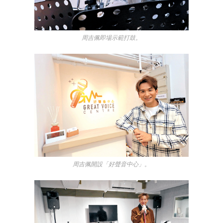
周吉佩即場示範打鼓。
周吉佩開設「好聲音中心」。