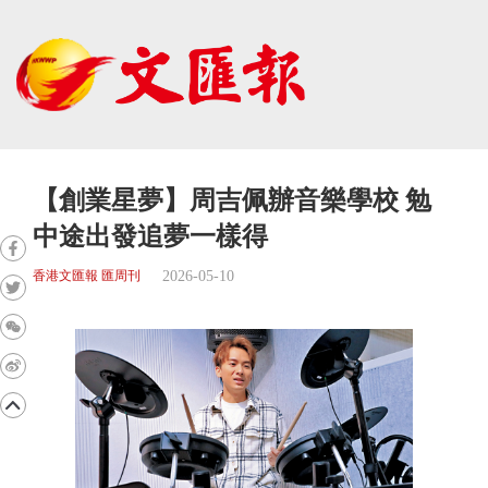
【創業星夢】周吉佩辦音樂學校 勉
中途出發追夢一樣得
2026-05-10
香港文匯報 匯周刊