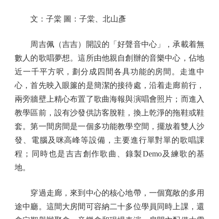
文：子棠 圖：子棠、北山彥
周吉佩（吉吉）開設的「好聲音中心」，承載着無
數人的歌唱夢想。這所由他親自創辦的音樂中心，佔地
近一千平方呎，劃分成四間各具功能的房間。走進中
心，首先映入眼簾的是簡潔的接待處，沿着走廊前行，
兩旁牆壁上精心布置了歌曲海報與演唱會照片；而進入
教學區前，設有沙發供訪客脫鞋，換上乾淨的拖鞋或鞋
套。第一間房間是一個多功能教學空間，擺放着雙人沙
發、電腦及咪高峰等設備，主要進行單對單的歌唱課
程；同時也是吉吉創作歌曲、錄製Demo及練歌的基
地。
穿過走廊，來到中心的核心地帶，一個寬敞的多用
途中廳。這間大房間可容納二十多位學員同時上課，還