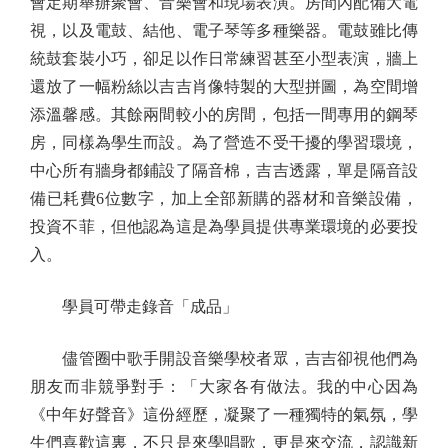
會定期舉辦聚會、音樂會和現場表演。房間內配備大電
視，以及電鼓、結他、電子琴等多種樂器。電鼓雖比傳
統鼓套裝小巧，卻足以作日常練習甚至小型表演，牆上
還放了一幅粉絲以吉吉肖像特製的大型拼圖，為空間增
添溫馨感。其餘兩間較小的房間，包括一間專用的鋼琴
房，同樣為學生而設。為了營造不受干擾的學習環境，
中心所有牆身都鋪設了隔音棉，吉吉透露，單是隔音設
備已耗費6位數字，加上全部新購的器材和音樂設備，
投資不菲，但他認為這是為學員提供專業環境的必要投
入。
學員可帶走錄音「成品」
儘管圈中歌手開設音樂學校者眾，吉吉卻視他們為
朋友而非競爭對手：「大家各有做法。我的中心因為
《中年好聲音》這份經歷，凝聚了一種獨特的氣氛，學
生們喜歡這裏，不只是來學唱歌，更是來交流，認識新