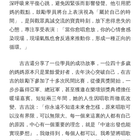
深呼吸來平復心跳，避免因緊張而影響發聲。他引用肥
媽的觀點，鼓勵學員將台上表演視為「屬於自己的時
間」，是與觀眾真誠交流的寶貴時刻，放下患得患失的
心態，專注享受表演：「當你愈唱愈放，你的心情會感
染現場，現場氣氛也會反過來推動你，形成一種正向的
循環。」
吉吉還分享了一位學員的成功故事，一位四十多歲
的媽媽原本只是業餘愛好者，去年決心突破自己，在吉
吉的鼓勵下參加了十多次民間比賽，從優異獎開始，一
步步贏得亞軍、總冠軍，甚至獲邀在樂壇頒獎典禮擔任
暖場嘉賓。短短兩三年間，她的人生因唱歌而徹底改
變。吉吉說：「你永遠不知道未來會怎樣，原來唱歌可
以沒有界限，可以無限大。每一個來這裏的人都有自己
的原因，中心有一個重要的理念，就是『中途出發也能
實現夢想』，我做得到，每個人都可以。我希望將唱歌