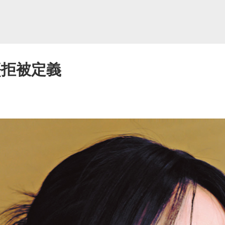
熹拒被定義