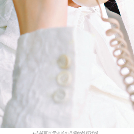
●炎明熹表示這首作品帶給她新鮮感。