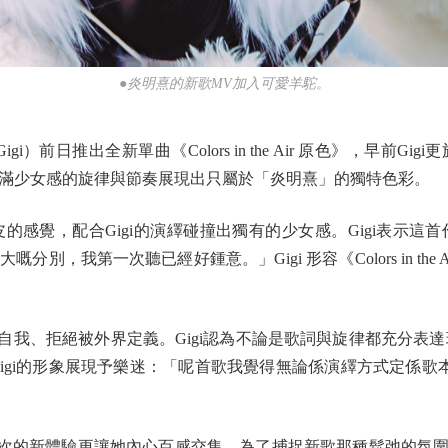
●炎明熹的新歌MV加入可愛羊駝。
前日推出全新單曲《Colors in the Air 原色》，早前G
滿少女感的旋律與節奏展現出只屬於「炎明熹」的獨特色彩。
覺，配合Gigi的演繹碰撞出獨有的少女感。Gigi表示這
，我第一次聽已經好鍾意。」Gigi 形容《Colors in th
勵大眾遵從自我、拒絕被外界定義。Gigi認為不論是歌詞與旋律都充分
Gigi的形象展現予樂迷：「呢首歌我覺得無論係演繹方式定係歌
次的新體驗更讓她內心百感交集。為了捕捉新歌那種鬆弛的氛圍，令