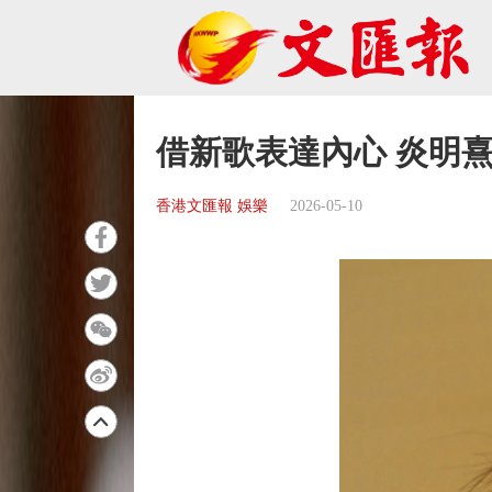
借新歌表達內心 炎明
香港文匯報 娛樂
2026-05-10