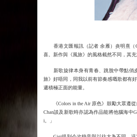
香港文匯報訊（記者 余雁）炎明熹（Gigi）
喜。新作與《風旅》的風格截然不同，其充
新歌旋律本身有青春、跳脫中帶點俏皮的感
旅》好唔同，同我以前有節奏感嘅歌都有好大嘅分別
遞積極正面的能量。
《Colors in the Air 原色》鼓
Chan談及新歌時亦認為作品能將他腦海中
i。」
Gigi提到今次錄音與以往大為不同，這