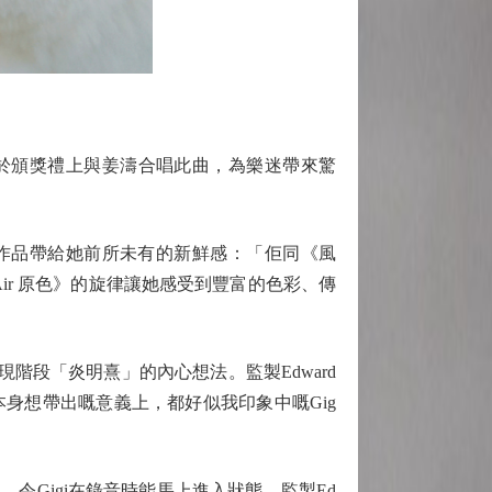
igi更於頒獎禮上與姜濤合唱此曲，為樂迷帶來驚
首作品帶給她前所未有的新鮮感：「佢同《風
e Air 原色》的旋律讓她感受到豐富的色彩、傳
表達現階段「炎明熹」的內心想法。監製Edward
本身想帶出嘅意義上，都好似我印象中嘅Gig
Gigi在錄音時能馬上進入狀態，監製Ed