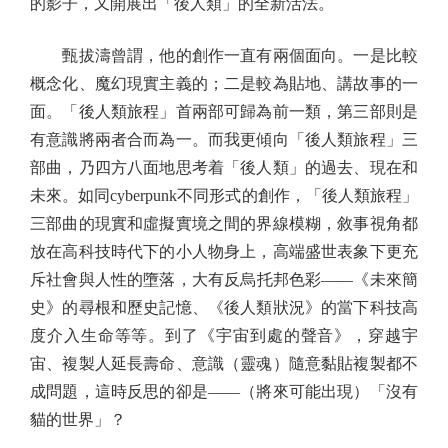
的影子，又開展出「後人類」的全新活法。
甄拔濤曾謂，他的創作一直有兩個面向。一是比較
概念化、魔幻現實主義的；二是較為貼地、講故事的一
面。「後人類旅程」首兩部可歸為前一類，第三部則是
有意識將兩者合而為一。而我更傾向「後人類旅程」三
部曲，乃四方八面地思考着「後人類」的過去、現在和
未來。如同cyberpunk不同形式的創作，「後人類旅程」
三部曲的現實和虛擬實境之間的界線模糊，敘事視角都
放在高科技時代下的小人物身上，高端盛世表象下更充
斥社會與人性的墮落，大有反烏托邦色彩——《未來簡
史》的尋根和歷史記憶、《後人類狀況》的當下科技高
度介入生命等等。到了《宇宙到處的聲音》，穿越宇
宙、複製人延長壽命、意識（靈魂）隨意黏貼複製都不
成問題，這時反思的卻是——（將來可能出現）「沒有
貓的世界」？