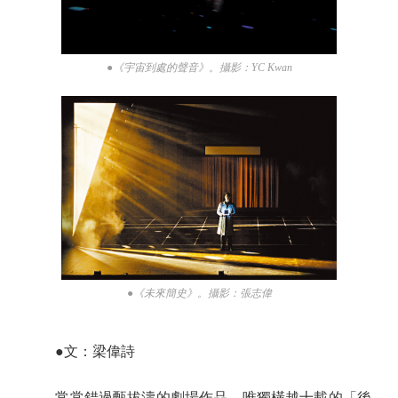
●《宇宙到處的聲音》。攝影：YC Kwan
●《未來簡史》。攝影：張志偉
●文：梁偉詩
常常錯過甄拔濤的劇場作品，唯獨橫越十載的「後