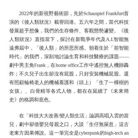
2022年的新視野藝術節，先於Schauspiel Frankfurt首
演的《後人類狀況》載譽回港。五六年之間，當代科技
發展超乎想像，我們的生存條件、客觀態勢遽變。《後
人類狀況》直指當下，探討在新戰爭年代及A.I.智能無
遠弗屆中，「後人類」的所思所感。朝着生於「前智能
時代」的我們，深刻地討論生育和科技醫療的課題——
劇中男主角Frank，在home office工作中遙控無人機師轟
炸；不久兒子出生卻沒有屁股，只好安裝機械屁股。還
有照顧輪椅老人的機械看護和（頭上）「生了一棵樹的
女孩」、白骨精等各式人物，都在在延續了《未來簡
史》的格調和底色。
在「科技大大改善/變人類生活」論調高唱入雲的當
兒，劇中卻借嬰兒母親之口，大談「生仔無屎忽」這古
老東方因果傳說。這一筆完全是cyberpunk的high-tech an