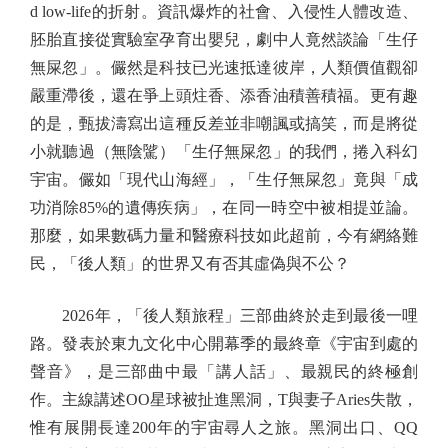
d low-life的折射。資訊爆炸的社會、入侵性人體改造、
胚胎直接從實驗室孕育出嬰兒，劇中人竟然談論「生仔
無屎忽」。儼然是科技已光速抵達彼岸，人類價值觀卻
嚴重滯後，還在爭上頭炷香、添香油積善積福。更有趣
的是，甄拔濤寫出這種反差並非嘲諷或搞笑，而是將從
小就聽過（無陰騭）「生仔無屎忽」的我們，捲入科幻
宇宙。儼如「現代山海經」，「生仔無屎忽」竟與「成
功消除85%的遺傳疾病」，在同一時空中被相提並論。
那麼，如果數碼力量和醫療科技如此超前，今有網絡難
民，「後人類」的世界又有否其虛偽與不公？
2026年，「後人類旅程」三部曲終於走到最後一哩
路。發表於東九文化中心開幕季的最終章《宇宙到處的
聲音》，是三部曲中最「講人話」、最親民的終極創
作。主線講述OO星球被扯進黑洞，T與妻子Aries失散，
惟有展開長達200年的宇宙尋人之旅。黑洞出口、QQ