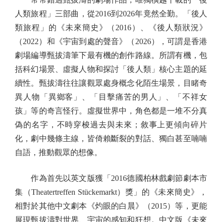
人類旅程」三部曲，從2016到2026年竟然全勤。「後人
類旅程」的《未來簡史》（2016）、《後人類狀況》
（2022）和《宇宙到處的聲音》（2026），可謂是香港
劇場編導甄拔濤筆下最有機的創作路線。所謂有機，包
括科幻場景、虛擬人物和探討「後人類」核心主題的延
續性。甄拔濤往往讓觀眾處身概念化陌生場景，目睹奇
異人物「異鄉客」、「目擊痛苦的男人」、「不祥女
孩」等的奇言怪行。虛擬世界中，角色都是一堆不分真
偽的名字，不時穿梭過去與未來；敘事上更傾向碎片
化，劇中幾條主線，皆倚賴斷裂的對話、獨白甚至喃喃
自語，推動觀眾的想像。
作為首先以英文版獲「2016德國柏林戲劇節劇本市
集（Theatertreffen Stückemarkt）獎」的《未來簡史》，
相對於其他中文劇本《灼眼的白晨》（2015）等，更能
展現甄拔濤對世界、宇宙的感知和狂想。中文版《未來