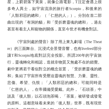
星，上窮碧落下黃泉，就像公路電影，T注定會遇上很
多奇人異士，如宇宙流浪的旅行者Scorpio，和後來的
「人類邪惡的總和」（「仁慈的人」）。分別在首二部
曲出現的「有洞的貓」和「受折磨靈魂的總和」，過去
甚至有着主人和寵物的關係，直至今世才有機會對話。
《宇宙到處的聲音》除了用上東九劇場（The Theat
re）的三面舞台、沉浸式全景聲音響，也有livefeed部分
讓T和Scorpio地底對話完全投影。所謂200年的宇宙旅
行，靈魂轉化和相認，造就非物質又無處不在的錯覺。
劇中更將若干看似對立的概念並置，「受折磨靈魂的總
和」集結了宇宙所有受壓迫靈魂的智慧、力量、靈性、
悲傷、希望、仇恨；「人類邪惡的總和」可能同時是
「仁慈的人」，在帝國備受愛戴。此外，「石頭茶」中
談及「後人類」以石頭泡茶喝，「茶葉」被研發成發電
的原料。這都意味着未來的「後人類」世界，既有現世