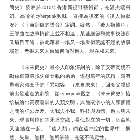
簡史》發表於2016年香港新視野藝術節，充滿尖端科
幻、高冷的cyberpunk興味，直接為後來的《後人類狀
況》《宇宙到處的聲音》定調。縱然，「後人類旅程」
三部曲在故事情節上並不相連，某些細節和敘事技法卻
又眉目互通，彼此藉着一場又一場看似荒誕不經的故事
場景，考掘未來人類如何面對過去、現在和未來。
《未來簡史》最令人印象深刻的，除了安蒂岡妮不
斷踩單車尋找失蹤廿載的弟弟、遙想當年的妖精，還有
帶着家傳盒子的「異鄉客」（來自未來），回溯父親從
前出發遠走的劇院。從cyberpunk觀之，《未來簡史》恰
恰描繪出高度發展的人類文明，與脆弱渺小的人類個體
之間的強烈反差。大我與小我、科技與肉體、過去與未
來、現實與虛幻等矛盾交織，看似對立的一切，宿命地
又連結在一起。「後人類」們在這抽空的世界中，惘
然、失重、無根、無所依傍，充滿不確定性。