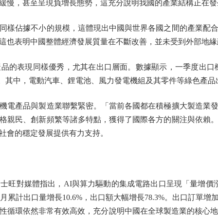
緩慢，甚至呈現負增長態勢，這充分說明我國的產業結構正在發
樣佔據不小的規模，這體現出中國與世界各國之間的產業配合
這也表明中國整體經濟發展質量在不斷改善，並未受到外部地緣
表現同樣優秀，尤其在出口層面。數據顯示，一季度出口機電產品
點。其中，電動汽車、鋰電池、風力發電機組及其零件等綠色產品出口分別
電產品與製造業聯繫緊密。「當前各國都在積極擴大製造業發
格親民、創新頻繁等諸多特點，獲得了國際各方的關注與依賴
社會的穩定發展提供有力支持。
對媒體指出，AI與算力驅動的集成電路出口呈現「量增價漲
個月累計出口量增長10.6%，出口額大幅增長78.3%。出口訂
性循環依然非常有效高效，充分說明中國在全球製造業的核心地