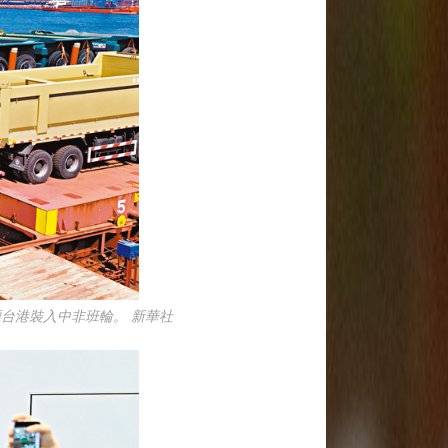
煙台港裝入中非班輪。 新華社