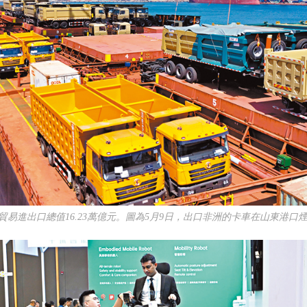
貨物貿易進出口總值16.23萬億元。圖為5月9日，出口非洲的卡車在山東港口