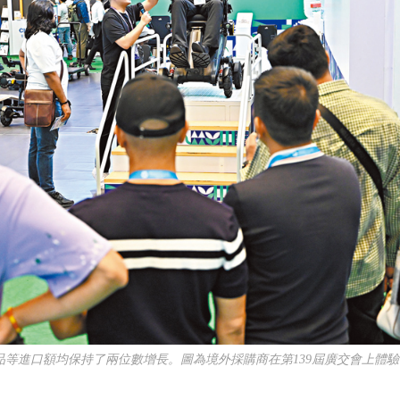
品等進口額均保持了兩位數增長。圖為境外採購商在第139屆廣交會上體驗