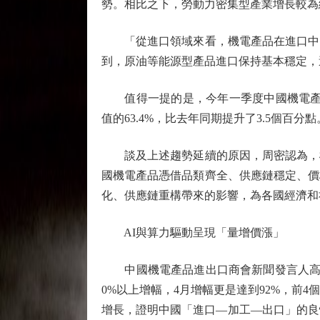
勢。相比之下，勞動力密集型產業增長較為
「從進口領域來看，機電產品在進口中同
到，原油等能源型產品進口保持基本穩定，
值得一提的是，今年一季度中國機電產品的
值的63.4%，比去年同期提升了3.5個百分
談及上述趨勢延續的原因，周密認為，機
國機電產品憑借品類齊全、供應鏈穩定、價
化、供應鏈重構帶來的影響，為各國經濟和
AI與算力驅動呈現「量增價漲」
中國機電產品進出口商會新聞發言人高士旺
0%以上增幅，4月增幅更是達到92%，前4
增長，證明中國「進口—加工—出口」的良