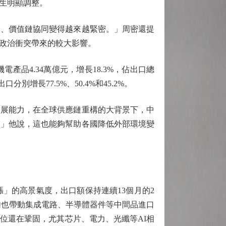
生明顯調整。
、價值鏈協同變得越來越緊密。」周密還提
政治衝突帶來的較大影響。
4.34萬億元，增長18.3%，佔出口總
增長77.5%、50.4%和45.2%。
展能力，在全球供應鏈重構的大背景下，中
。」他說，這也能夠幫助各國降低外部環境變
」的高景氣度，出口額保持連續13個月的2
單增加也帶動集成電路、半導體器件等中間品進口
位還在鞏固，尤其芯片、電力、光纖等AI相