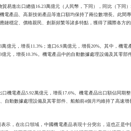
貿易進出口總值16.23萬億元（人民幣，下同），同比（下同）增
機電產品、高新技術產品等進口額均保持了兩位數增長。此間
應鏈穩定、價格親民、創新頻繁等諸多特點，獲得了國際各方的關
萬億元，增長11.3%；進口6.9萬億元，增長20%。其中，機
,757.3億元，增長10.3%。機電產品中的自動數據處理設備及其零
電產品5.92萬億元，增長17.6%。機電產品出口額佔同期整體
動數據處理設備及其零部件、船舶前4個月均維持了高速增長，出口
示，在出口領域，中國機電產品表現十分突出，這也正是中