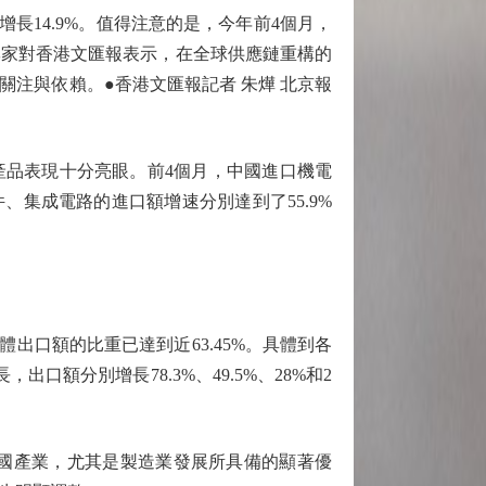
長14.9%。值得注意的是，今年前4個月，
專家對香港文匯報表示，在全球供應鏈重構的
注與依賴。●香港文匯報記者 朱燁 北京報
電產品表現十分亮眼。前4個月，中國進口機電
部件、集成電路的進口額增速分別達到了55.9%
出口額的比重已達到近63.45%。具體到各
額分別增長78.3%、49.5%、28%和2
國產業，尤其是製造業發展所具備的顯著優