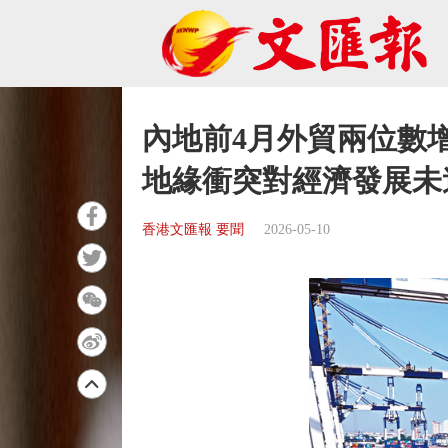
內地前4月外貿兩位數
地緣衝突對經濟發展未
香港文匯報 要聞
2026-05-10