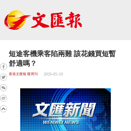
短途客機乘客陷兩難 該花錢買短暫
舒適嗎？
2026-05-10
香港文匯報 匯周刊