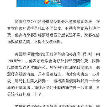
隨着航空公司將飛機艙位劃分出愈來愈多等級，乘
客對座位的選擇呈現出不同態度。有乘客願意為舒適付
費，但亦有乘客對經濟艙過度分層表達不滿。乘客在舒
適與價格之間，不得不反覆權衡。
美國新澤西州銷售工程師范德伯格身高6呎3吋（約
190厘米），他表示通常會為額外腿部空間付費，因難
以擠進普通經濟艙座位。對於飛往歐洲的日間航班，他
選擇高端經濟艙。只有長途航班，他才會考慮進一步升
級，這時往往陷入兩難：「這機票差價都夠我買一台全
新的手提電腦，我該忍受10小時的痛苦換一台電腦，還
是該花錢舒服一下？」
范德伯格這類願意為舒適埋單的乘客不在少數。國