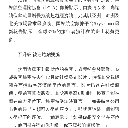
際航空運輸協會（IATA）數據顯示，自疫情以來，高端
艙位客流量增長持續超越經濟艙，尤其以亞洲、歐洲及
北美市場需求最強勁。國際航空數據平台Skyscanner最
新報告顯示，全球37%的旅行者預計在航班上花費更
多。
不升級 被迫蜷縮雙腿
然而選擇不升級艙位的乘客，處境卻愈發艱難。32
歲乘客施密特去年12月於社媒發布影片，拍攝其父親蜷
縮在西捷航空經濟艙座位的畫面。影片迅速在社媒瘋
傳，獲逾百萬次觀看。其父親身高6呎3吋，膝蓋只能被
擠在前方座位下。施密特受訪時直言，「如果航空公司
出售的是『人類可以坐的座位』，那就應該是一個能讓
人坐得下的座位。」她表示：「如果你想安全坐在座位
上，他們是在強迫你升級，你不應被迫這樣做。」