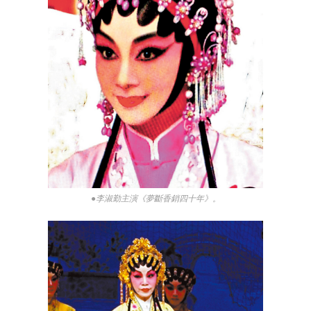
●李淑勤主演《夢斷香銷四十年》。