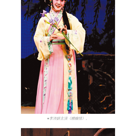
●李沛妍主演《糟糠情》。