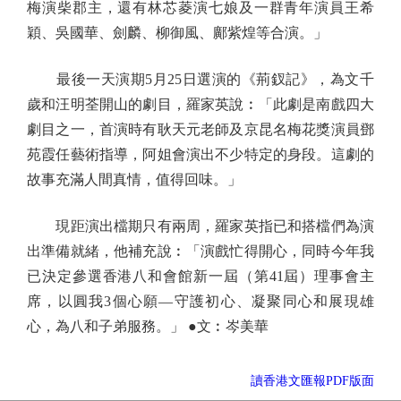
梅演柴郡主，還有林芯菱演七娘及一群青年演員王希
穎、吳國華、劍麟、柳御風、鄺紫煌等合演。」
最後一天演期5月25日選演的《荊釵記》，為文千
歲和汪明荃開山的劇目，羅家英說︰「此劇是南戲四大
劇目之一，首演時有耿天元老師及京昆名梅花獎演員鄧
苑霞任藝術指導，阿姐會演出不少特定的身段。這劇的
故事充滿人間真情，值得回味。」
現距演出檔期只有兩周，羅家英指已和搭檔們為演
出準備就緒，他補充說︰「演戲忙得開心，同時今年我
已決定參選香港八和會館新一屆（第41屆）理事會主
席，以圓我3個心願—守護初心、凝聚同心和展現雄
心，為八和子弟服務。」 ●文︰岑美華
讀香港文匯報PDF版面