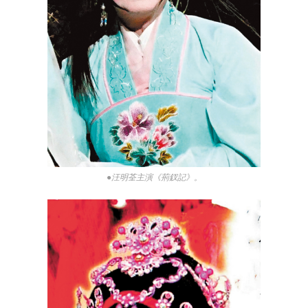
●汪明荃主演《荊釵記》。