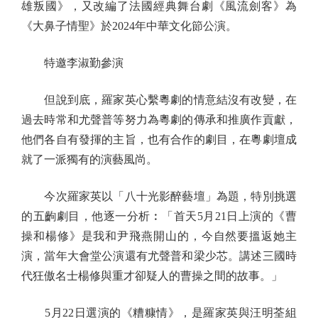
雄叛國》，又改編了法國經典舞台劇《風流劍客》為
《大鼻子情聖》於2024年中華文化節公演。
特邀李淑勤參演
但說到底，羅家英心繫粵劇的情意結沒有改變，在
過去時常和尤聲普等努力為粵劇的傳承和推廣作貢獻，
他們各自有發揮的主旨，也有合作的劇目，在粵劇壇成
就了一派獨有的演藝風尚。
今次羅家英以「八十光影醉藝壇」為題，特別挑選
的五齣劇目，他逐一分析︰「首天5月21日上演的《曹
操和楊修》是我和尹飛燕開山的，今自然要搵返她主
演，當年大會堂公演還有尤聲普和梁少芯。講述三國時
代狂傲名士楊修與重才卻疑人的曹操之間的故事。」
5月22日選演的《糟糠情》，是羅家英與汪明荃組