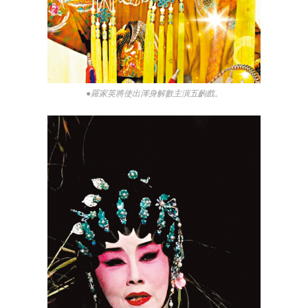
●羅家英將使出渾身解數主演五齣戲。