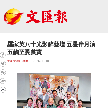
羅家英八十光影醉藝壇 五星伴月演
五齣至愛戲寶
2026-05-10
香港文匯報 戲曲