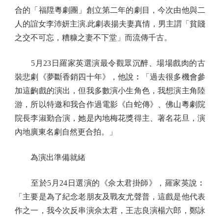
合的「福陞粵劇團」創立第二年的劇目，今次由他與二
人的誼女李沛妍主演.此劇表揚夫妻真情，男主謂「貧賤
之交不可忘，糟糠之妻不下堂」而流傳千古。
5月23日羅家英選演最令觀眾沉醉、場場戲肉的古
裝悲劇《夢斷香銷四十年》，他說︰「過去很多機會參
加這齣戲的演出，但我多數演小生角色，我想演主角陸
游，所以特邀和我合作過電影《白蛇傳》、佛山粵劇院
院長李淑勤合演，她是內地梅花獎得主、著名花旦，演
內地廣東名劇自然更合拍。」
為演出準備就緒
至於5月24日選演的《佘太君掛師》，羅家英說︰
「主要是為了紀念老朋友及戰友尤聲普，這戲是他代表
作之一，我今次反串演佘太君，王志良演楊六郎，鄭詠