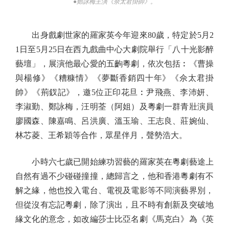
●鄭詠梅主演《佘太君掛帥》。
出身戲劇世家的羅家英今年迎來80歲，特定於5月2
1日至5月25日在西九戲曲中心大劇院舉行「八十光影醉
藝壇」，展演他最心愛的五齣粵劇，依次包括︰《曹操
與楊修》《糟糠情》《夢斷香銷四十年》《佘太君掛
帥》《荊釵記》，邀5位正印花旦︰尹飛燕、李沛妍、
李淑勤、鄭詠梅，汪明荃（阿姐）及粵劇一群青壯演員
廖國森、陳嘉鳴、呂洪廣、溫玉瑜、王志良、莊婉仙、
林芯菱、王希穎等合作，眾星伴月，聲勢浩大。
小時六七歲已開始練功習藝的羅家英在粵劇藝途上
自然有過不少碰碰撞撞，總歸言之，他和香港粵劇有不
解之緣，他也投入電台、電視及電影等不同演藝界別，
但從沒有忘記粵劇，除了演出，且不時有創新及突破地
緣文化的意念，如改編莎士比亞名劇《馬克白》為《英