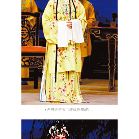
●尹飛燕主演《曹操與楊修》。