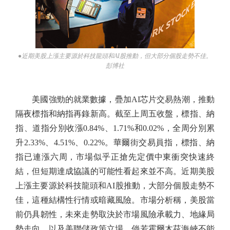
●近期美股上漲主要源於科技龍頭和AI股推動，但大部分個股走勢不佳。
彭博社
美國強勁的就業數據，疊加AI芯片交易熱潮，推動
隔夜標指和納指再錄新高。截至上周五收盤，標指、納
指、道指分別收漲0.84%、1.71%和0.02%，全周分別累
升2.33%、4.51%、0.22%。華爾街交易員指，標指、納
指已連漲六周，市場似乎正搶先定價中東衝突快速終
結，但短期達成協議的可能性看起來並不高。近期美股
上漲主要源於科技龍頭和AI股推動，大部分個股走勢不
佳，這種結構性行情或暗藏風險。市場分析稱，美股當
前仍具韌性，未來走勢取決於市場風險承載力、地緣局
勢走向，以及美聯儲政策立場。倘若霍爾木茲海峽不能