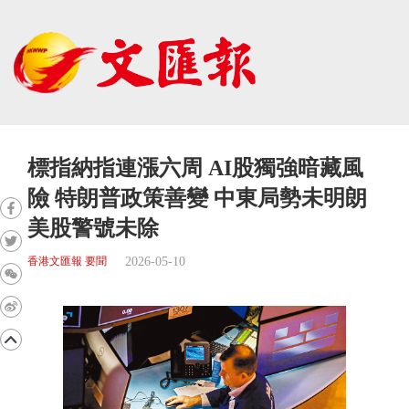
標指納指連漲六周 AI股獨強暗藏風
險 特朗普政策善變 中東局勢未明朗
美股警號未除
2026-05-10
香港文匯報 要聞