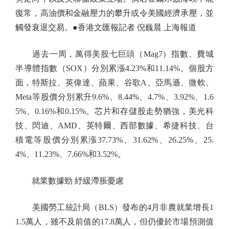
復常，高油價和金融壓力的攀升或令美國經濟承壓，並
觸發衰退交易。●香港文匯報記者 倪巍晨 上海報道
過去一周，萬得美股七巨頭（Mag7）指數、費城
半導體指數（SOX）分別累漲4.23%和11.14%。個股方
面，特斯拉、英偉達、蘋果、谷歌A、亞馬遜、微軟、
Meta等股價分別累升9.6%、8.44%、4.7%、3.92%、1.6
5%、0.16%和0.15%。芯片和存儲股走勢猶強，美光科
技、閃迪、AMD、英特爾、西部數據、希捷科技、台
積電等股價分別累漲37.73%、31.62%、26.25%、25.
4%、11.23%、7.66%和3.52%。
就業數據勁 紓緩滯脹憂慮
美國勞工統計局（BLS）發布的4月非農就業增長1
1.5萬人，雖不及前值的17.8萬人，但仍優於市場預測值