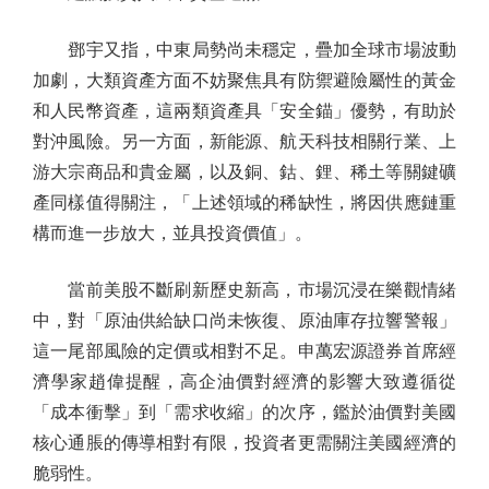
鄧宇又指，中東局勢尚未穩定，疊加全球市場波動
加劇，大類資產方面不妨聚焦具有防禦避險屬性的黃金
和人民幣資產，這兩類資產具「安全錨」優勢，有助於
對沖風險。另一方面，新能源、航天科技相關行業、上
游大宗商品和貴金屬，以及銅、鈷、鋰、稀土等關鍵礦
產同樣值得關注，「上述領域的稀缺性，將因供應鏈重
構而進一步放大，並具投資價值」。
當前美股不斷刷新歷史新高，市場沉浸在樂觀情緒
中，對「原油供給缺口尚未恢復、原油庫存拉響警報」
這一尾部風險的定價或相對不足。申萬宏源證券首席經
濟學家趙偉提醒，高企油價對經濟的影響大致遵循從
「成本衝擊」到「需求收縮」的次序，鑑於油價對美國
核心通脹的傳導相對有限，投資者更需關注美國經濟的
脆弱性。