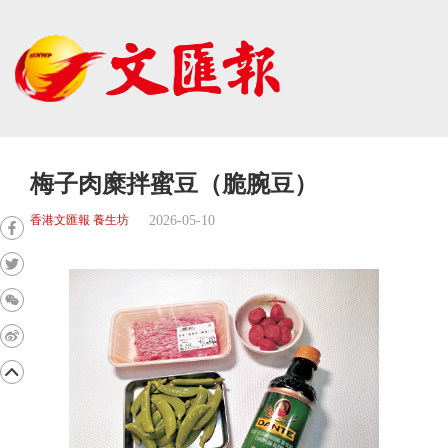
梅子肉糜拌蜜豆（脆腕豆）
2026-05-10
香港文匯報 養生坊