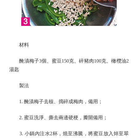
材料
醃漬梅子3個、蜜豆150克、碎豬肉100克、橄欖油2
湯匙
製法
1. 醃漬梅子去核、搗碎成梅肉，備用；
2. 蜜豆洗淨、撕去兩邊硬梗，瓣開備用；
3. 小鍋內注水2杯，燒至沸騰，將蜜豆放入焯至翠