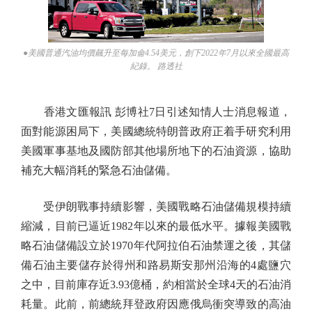
●美國普通汽油均價飆升至每加侖4.54美元，創下2022年7月以來全國最高
紀錄。 路透社
香港文匯報訊 彭博社7日引述知情人士消息報道，
面對能源困局下，美國總統特朗普政府正着手研究利用
美國軍事基地及國防部其他場所地下的石油資源，協助
補充大幅消耗的緊急石油儲備。
受伊朗戰事持續影響，美國戰略石油儲備規模持續
縮減，目前已逼近1982年以來的最低水平。據報美國戰
略石油儲備設立於1970年代阿拉伯石油禁運之後，其儲
備石油主要儲存於得州和路易斯安那州沿海的4處鹽穴
之中，目前庫存近3.93億桶，約相當於全球4天的石油消
耗量。此前，前總統拜登政府因應俄烏衝突導致的高油