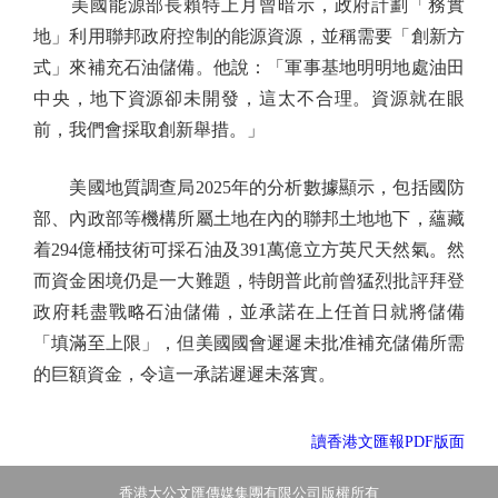
美國能源部長賴特上月曾暗示，政府計劃「務實
地」利用聯邦政府控制的能源資源，並稱需要「創新方
式」來補充石油儲備。他說：「軍事基地明明地處油田
中央，地下資源卻未開發，這太不合理。資源就在眼
前，我們會採取創新舉措。」
美國地質調查局2025年的分析數據顯示，包括國防
部、內政部等機構所屬土地在內的聯邦土地地下，蘊藏
着294億桶技術可採石油及391萬億立方英尺天然氣。然
而資金困境仍是一大難題，特朗普此前曾猛烈批評拜登
政府耗盡戰略石油儲備，並承諾在上任首日就將儲備
「填滿至上限」，但美國國會遲遲未批准補充儲備所需
的巨額資金，令這一承諾遲遲未落實。
讀香港文匯報PDF版面
香港大公文匯傳媒集團有限公司版權所有