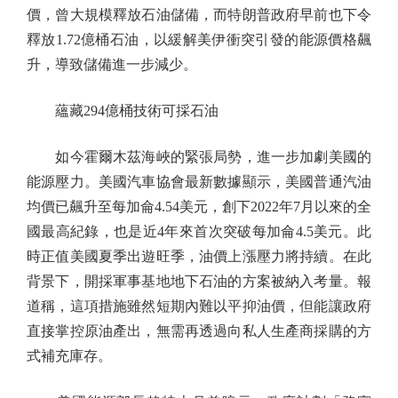
價，曾大規模釋放石油儲備，而特朗普政府早前也下令
釋放1.72億桶石油，以緩解美伊衝突引發的能源價格飆
升，導致儲備進一步減少。
蘊藏294億桶技術可採石油
如今霍爾木茲海峽的緊張局勢，進一步加劇美國的
能源壓力。美國汽車協會最新數據顯示，美國普通汽油
均價已飆升至每加侖4.54美元，創下2022年7月以來的全
國最高紀錄，也是近4年來首次突破每加侖4.5美元。此
時正值美國夏季出遊旺季，油價上漲壓力將持續。在此
背景下，開採軍事基地地下石油的方案被納入考量。報
道稱，這項措施雖然短期內難以平抑油價，但能讓政府
直接掌控原油產出，無需再透過向私人生產商採購的方
式補充庫存。