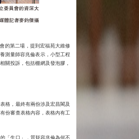
會的第二場，提到宏福苑大維修
保養測量師容兆倫表示，小型工程
苑相關投訴，包括棚網及發泡膠，
表格，最終有兩份涉及宏昌閣及
他有份審查表格內容，表格內有工
的「生口」，質疑容兆倫為何不