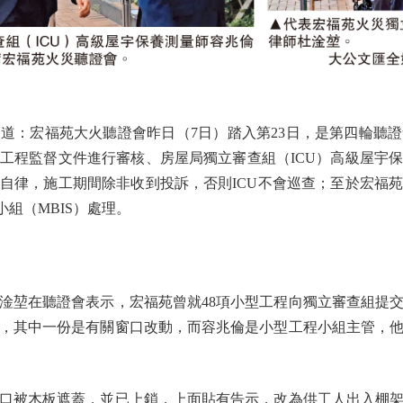
：宏福苑大火聽證會昨日（7日）踏入第23日，是第四輪聽證
工程監督文件進行審核、房屋局獨立審查組（ICU）高級屋宇
自律，施工期間除非收到投訴，否則ICU不會巡查；至於宏福
小組（MBIS）處理。
堃在聽證會表示，宏福苑曾就48項小型工程向獨立審查組提交
，其中一份是有關窗口改動，而容兆倫是小型工程小組主管，
被木板遮蓋，並已上鎖，上面貼有告示，改為供工人出入棚架