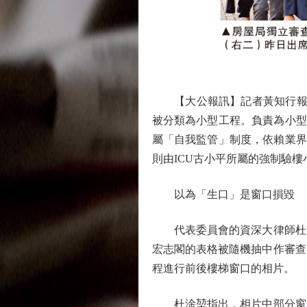
【大公報訊】記者黃知行報道
被分類為小型工程。負責為小型
屬「自我監管」制度，依賴業界
則由ICU古小平所屬的強制驗樓
以為「生口」是窗口損毀
代表委員會的資深大律師杜淦
宏志閣的表格被隨機抽中作審查
程進行前後樓梯窗口的相片。
杜淦堃指出，相片中部分窗口