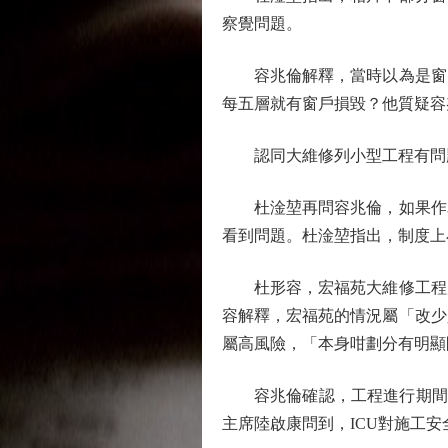
察覺問題。
容兆倫解釋，當時以為是窗口
每五層就有窗戶損毀？他質疑容
認同大維修列小型工程有問
杜淦堃再問容兆倫，如果作為
看到問題。杜淦堃指出，制度上
杜形容，宏福苑大維修工程規
容解釋，宏福苑的情況屬「改少
屬高風險，「本身咁劃分有明顯
容兆倫確認，工程進行期間I
主席陸啟康問到，ICU對施工