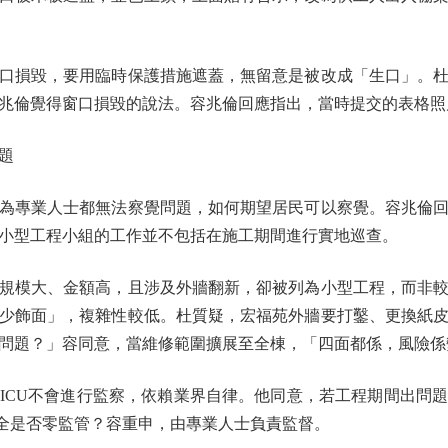
損毀，要用臨時保護措施遮蓋，無留意是被改成「生口」。杜
兆倫覺得窗口損毀的說法。容兆倫回應指出，當時提交的表格照
題
專業人士都無法察覺問題，如何期望居民可以察覺。容兆倫回
小型工程小組的工作並不包括在施工期間進行實地巡查。
模大、金額高，且涉及外牆翻新，卻被列為小型工程，而非較
少飾面」，複雜性較低。杜質疑，宏福苑外牆要打鑿、更換紙
問題？」容同意，當維修範圍擴展至全棟，「四面都係，風險係
CU不會進行監察，依賴業界自律。他同意，若工程期間出問題
安全是否零監管？容重申，由專業人士負責監督。