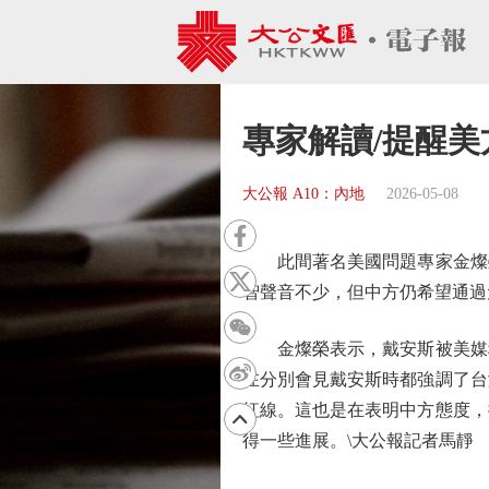
專家解讀/提醒
大公報 A10：內地
2026-05-08
此間著名美國問題專家金燦榮
智聲音不少，但中方仍希望通過
金燦榮表示，戴安斯被美媒稱
在分別會見戴安斯時都強調了台
紅線。這也是在表明中方態度，
得一些進展。\大公報記者馬靜