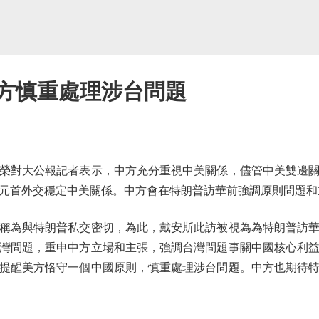
美方慎重處理涉台問題
對大公報記者表示，中方充分重視中美關係，儘管中美雙邊關
元首外交穩定中美關係。中方會在特朗普訪華前強調原則問題和
為與特朗普私交密切，為此，戴安斯此訪被視為為特朗普訪華
灣問題，重申中方立場和主張，強調台灣問題事關中國核心利
提醒美方恪守一個中國原則，慎重處理涉台問題。中方也期待