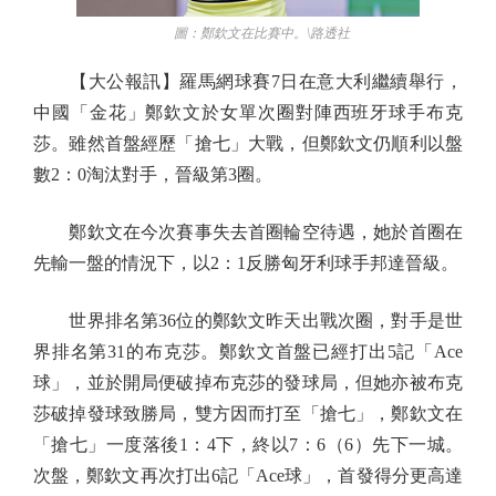
圖：鄭欽文在比賽中。\路透社
【大公報訊】羅馬網球賽7日在意大利繼續舉行，
中國「金花」鄭欽文於女單次圈對陣西班牙球手布克
莎。雖然首盤經歷「搶七」大戰，但鄭欽文仍順利以盤
數2：0淘汰對手，晉級第3圈。
鄭欽文在今次賽事失去首圈輪空待遇，她於首圈在
先輸一盤的情況下，以2：1反勝匈牙利球手邦達晉級。
世界排名第36位的鄭欽文昨天出戰次圈，對手是世
界排名第31的布克莎。鄭欽文首盤已經打出5記「Ace
球」，並於開局便破掉布克莎的發球局，但她亦被布克
莎破掉發球致勝局，雙方因而打至「搶七」，鄭欽文在
「搶七」一度落後1：4下，終以7：6（6）先下一城。
次盤，鄭欽文再次打出6記「Ace球」，首發得分更高達