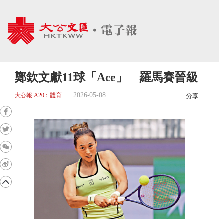
鄭欽文獻11球「Ace」 羅馬賽晉級
2026-05-08
大公報 A20：體育
分享