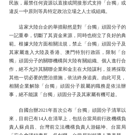
民族，嚴禁任何資源以直接或間接形式支持「台獨」或
違反一中原則等具特定政治立場之人士或組織。
這家大陸台企的舉措顯然是對「台獨」頑固分子的
一記重拳，切斷了其資金來源，同時也樹立了良好的典
範。根據大陸方面相關法規，禁止「台獨」頑固分子及
其家屬進入大陸及香港、澳門特別行政區，限制「台
獨」頑固分子的關聯機構與大陸有關組織、個人進行合
作，絕不允許其關聯企業和金主在大陸謀利，並將採取
其他一切必要的懲治措施，依法終身追責。由此可見，
相關企業解除「台獨」頑固分子親屬的職務是依法辦
事，絕不能讓「台獨」頑固分子及其家屬有機可趁。
自國台辦2021年首次公布「台獨」頑固分子清單以
來，目前已有14人在清單上，包括台當局前行政機構負
責人蘇貞昌、台灣前立法機構負責人游錫坤、台當局