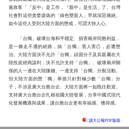
黨政客「『反中』是工作，『親中』是生活」了。台灣
社會對這些貪婪虛偽的「綠色雙面人」早就深惡痛絕。
如今這些人受到大陸方面的懲戒，可謂大快人心。
「台獨」破壞台海和平穩定、損害兩岸同胞利益，
是一條走不通的絕路，搞「台獨」害人害己，必遭懲
治。大陸方面決不允許「台獨」頑固分子及其親屬在大
陸投資經商謀利，決不允許支持「台獨」、破壞兩岸關
係的人一邊在大陸賺錢、一邊支持「台獨」分裂活動。
但大陸方面的懲「獨」舉措只針對極少數「台獨」分
子，不涉及廣大台胞台企。大陸方面將一如既往歡迎、
支持廣大台胞台企扎根祖國大陸發展，分享中國式現代
化發展機遇與成果，讓台胞台企更有幸福感、獲得感。
讀大公報PDF版面