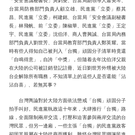
「安全會議秘書長」吳釗燮、台當局副領導人蕭美琴、
台當局防務部門負責人顧立雄、民進黨「立委」蔡其
昌、民進黨「立委」柯建銘、台當局「安全會議副秘書
長」林飛帆、前「立委」陳椒華、民進黨「立委」王定
宇、民進黨「立委」沈伯洋、商人曹興誠、台當局內務
部門負責人劉世芳、台當局教育部門負責人鄭英耀。當
時有些人得知自己被列入「台獨」頑固分子清單時竟還
「自鳴得意」，自誇「中獎」，但隨着去年沈伯洋父親
在大陸的公司被註銷登記註冊、近日劉世芳外甥被大陸
台企解除所有職務，不知清單上的這些人是否還能「沾
沾自喜」、若無其事？
台灣輿論對於大陸方面依法懲戒「台獨」頑固分子
拍手叫好。民進黨執政這十年來，大肆推行「台獨」路
線，全面限制兩岸交流，打壓和迫害參與兩岸交流的台
灣民眾，但另一邊廂，一些主張「台獨」的民進黨政客
卻因其親屬在大陸從商而獲利。難怪台灣民眾嘲諷民進