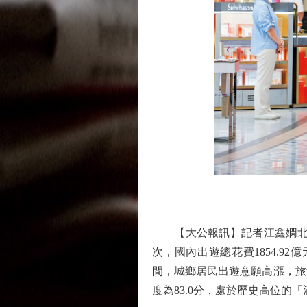
【大公報訊】記者江鑫嫻北京報
次，國內出遊總花費1854.9
間，城鄉居民出遊意願高漲，旅
度為83.0分，處於歷史高位的