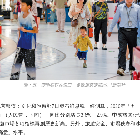
圖：五一期間顧客在海口一免稅店選購商品。\新華社
道：文化和旅遊部7日發布消息稱，經測算，2026年「五一」
2億元（人民幣，下同），同比分別增長3.6%、2.9%。中國旅
遊市場各項指標再創歷史新高。另外，旅遊安全、市場秩序和
「滿意」水平。