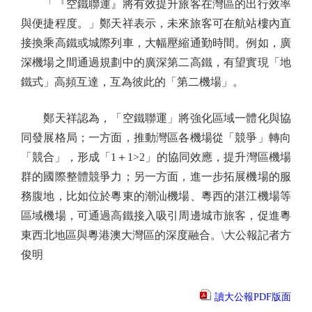
「『空鐵聯運』將有效提升旅客在灣區的出行效率
與便捷程度。」鄭天祥表示，未來旅客可在航站樓內直
接換乘高鐵或城際列車，大幅壓縮通勤時間。例如，廣
深機場之間通過規劃中的廣深第二高鐵，有望實現「地
鐵式」高頻互達，互為彼此的「第二機場」。
鄭天祥認為，「空鐵聯運」將強化區域一體化與協
同發展格局；一方面，推動灣區各機場從「競爭」轉向
「競合」，形成「1＋1>2」的協同效應，提升灣區機場
群的國際整體競爭力；另一方面，進一步拓展機場的服
務腹地，比如位於粵東的潮汕機場、粵西的湛江機場等
區域機場，可通過高鐵接入吸引周邊城市旅客，促進粵
東西北地區與粵港澳大灣區的深度融合。\大公報記者方
俊明
讀大公報PDF版面