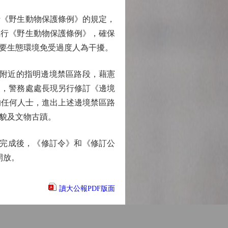
《野生動物保護條例》的規定，
執行《野生動物保護條例》，確保
要生態環境免受過度人為干擾。
麻坑附近的指明邊境禁區路段，藉憲
後，警務處處長現另行修訂《邊境
的任何人士，進出上述邊境禁區路
貌及文物古蹟。
完成後，《修訂令》和《修訂公
開放。
讀大公報PDF版面