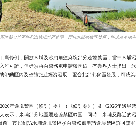
地部分地區將剔出邊境禁區範圍，配合北部都會區發展，將成為本地生
憲修例，開放米埔及沙頭角蓮麻坑部分邊境禁區，當中米埔沼
入許可證，但毋須再向警務處申請禁區紙。有業界人士指出，
助帶動區內及整體旅遊經濟發展，配合北部都會區發展，可成為
26年邊境禁區（修訂）令》（《修訂令》）及《2026年邊境
人表示，米埔部分地區屬邊境禁區範圍。同時，米埔及鄰近的
。目前，市民到訪米埔邊境禁區須向警務處申請邊境禁區許可證