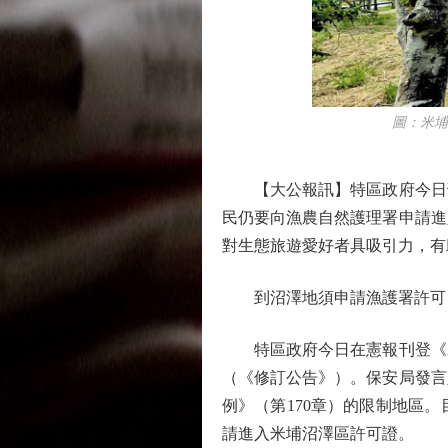
圖：米埔濕
【大公報訊】特區政府今日刊
民仍要向漁農自然護理署申請進
對生態旅遊愛好者具吸引力，有
到沼澤地須申請漁護署許可
特區政府今日在憲報刊登《20
（《修訂公告》）。保安局發言
例》（第170章）的限制地區
請進入米埔沼澤區許可證。