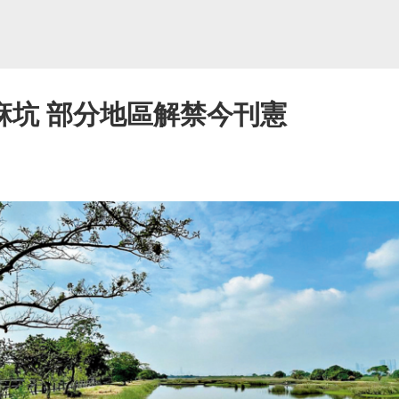
麻坑 部分地區解禁今刊憲