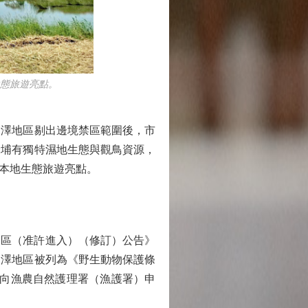
態旅遊亮點。
澤地區剔出邊境禁區範圍後，市
米埔有獨特濕地生態與觀鳥資源，
本地生態旅遊亮點。
禁區（准許進入）（修訂）公告》
沼澤地區被列為《野生動物保護條
和向漁農自然護理署（漁護署）申