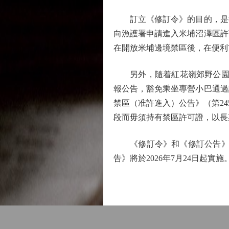
訂立《修訂令》的目的，是把
向漁護署申請進入米埔沼澤區許
在開放米埔邊境禁區後，在便利
另外，隨着紅花嶺郊野公園於20
報公告，豁免乘坐專營小巴通過
禁區（准許進入）公告》（第2
段而毋須持有禁區許可證，以長
《修訂令》和《修訂公告》會
告》將於2026年7月24日起