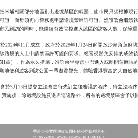
米埔相關部分地區剔出邊境禁區的範圍，使市民只須根據現行
可證，而毋須再向警務處申請邊境禁區許可證。漁護署會繼續
市民到訪的同時，能繼續有效管控進入該區的訪客人數，保障重
24年11月成立，政府於2025年1月24日起開放沙頭角蓮
該路段的人士申請禁區許可證的要求。經審視豁免安排的成效
45H章），作為永久措施，准許乘坐專營小巴進入或離開蓮麻坑
期地便利遊客到訪公園一帶遊覽觀光，體驗香港豐富的大自然地
於5月13日提交立法會進行先訂立後審議的程序，待立法程序
實施。實施後，除過境設施及邊界巡邏路外，所有的邊境禁區會予以
香港大公文匯傳媒集團有限公司版權所有
© 1997-2026 WWW.TKWW.HK LIMITED.