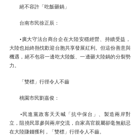
絕不容許「吃飯砸鍋」
台南市民徐正辰：
•廣大守法台商台企在大陸安穩經營、持續受益，
大陸也始終熱忱歡迎台胞共享發展紅利。但這份善意與
機遇，絕不包容一邊吃大陸飯、一邊砸大陸鍋的分裂勢
力。
「雙標」行徑令人不齒
桃園市民劉嘉俊：
•民進黨政客天天喊「抗中保台」、製造兩岸對
立，阻撓民眾參與兩岸交流，自家高官親屬卻毫無顧忌
在大陸賺錢獲利，「雙標」行徑令人不齒。