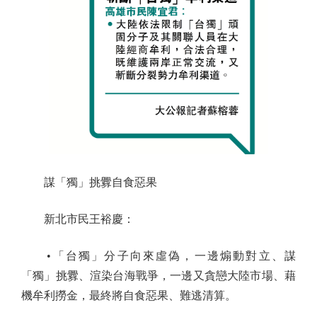
謀「獨」挑釁自食惡果
新北市民王裕慶：
•「台獨」分子向來虛偽，一邊煽動對立、謀
「獨」挑釁、渲染台海戰爭，一邊又貪戀大陸市場、藉
機牟利撈金，最終將自食惡果、難逃清算。