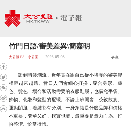
竹門日語/審美差異\簡嘉明
2026-05-08
大公報 B3：小公園
分享
談到時裝潮流，近年實在跟自己從小培養的審美觀
相距越來越遠。昔日人們會細心打扮，穿合身形、膚
色、髮色、場合和活動需要的衣服鞋履，也講究手袋、
飾物、化妝和髮型的配襯。不論上班開會、茶敘飲宴、
運動閒逛，着裝都有分別。一身穿搭是什麼品牌和價格
不重要，奢華又好，樸實也罷，最重要是量力而為、打
扮整潔、恰當得體。