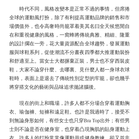
時代不同，風格改變本是正常不過的事情，但席捲
全球的運動風打扮，除了有利提高運動品牌的銷售和市
場價值外，也令高奢時尚籠罩着美其名曰全天候悠閒自
在和重視健康的風格，一窩蜂將傳統典雅、精細、隆重
的設計擱在一旁，花大量資源配合全球趨勢，發展運動
服與球鞋系列，促使潮流不分晝夜四季都大推運動裝扮
和舒適至上。當女士大都摒棄正裝，男士也不穿西裝皮
鞋，大家不論穿什麼、去哪裏、見什麼人都一身球衣球
鞋時，表面上是退去了傳統性別定型的牢籠，卻也幾乎
將穿搭文化的藝術與品味追求拋諸腦後。
現在的街上和職場，許多人都不分場合穿着運動胸
衣、瑜伽褲、短褲和遠足鞋。也許是我過時了，接受不
到無論身形如何，有些女士也只穿Bra Top出外；有些男
士則不論是否在健身室，也穿着凸現胸肌的貼身運動上
衣，許多人的打扮常常像運動員或健身教練，卻又並非