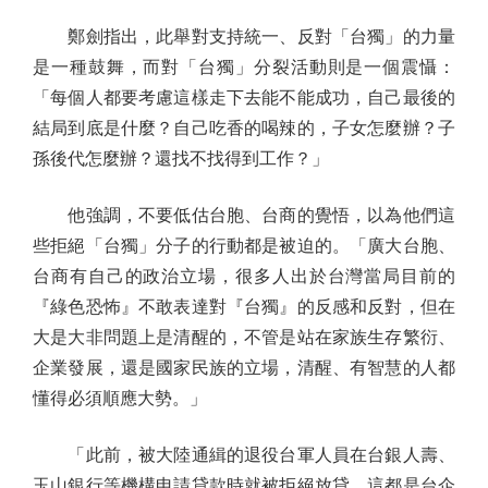
鄭劍指出，此舉對支持統一、反對「台獨」的力量
是一種鼓舞，而對「台獨」分裂活動則是一個震懾：
「每個人都要考慮這樣走下去能不能成功，自己最後的
結局到底是什麼？自己吃香的喝辣的，子女怎麼辦？子
孫後代怎麼辦？還找不找得到工作？」
他強調，不要低估台胞、台商的覺悟，以為他們這
些拒絕「台獨」分子的行動都是被迫的。「廣大台胞、
台商有自己的政治立場，很多人出於台灣當局目前的
『綠色恐怖』不敢表達對『台獨』的反感和反對，但在
大是大非問題上是清醒的，不管是站在家族生存繁衍、
企業發展，還是國家民族的立場，清醒、有智慧的人都
懂得必須順應大勢。」
「此前，被大陸通緝的退役台軍人員在台銀人壽、
玉山銀行等機構申請貸款時就被拒絕放貸，這都是台企