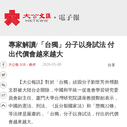
專家解讀/「台獨」分子以身試法 付
出代價會越來越大
2026-05-08
大公報 A18：兩岸
分享
【大公報訊】對於「台獨」頑固分子劉世芳外甥顏
文群被大陸台企開除，中國和平統一促進會學習研究委
員會副主任、廈門大學台灣研究院講座教授鄭劍表示，
中國的憲法、刑法、《反分裂國家法》和「懲獨22條」
等法律是嚴肅的，「台獨」分子以身試法，付出的代價
會越來越大。