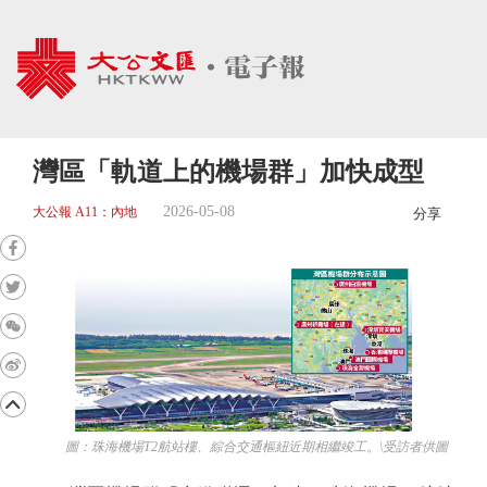
灣區「軌道上的機場群」加快成型
2026-05-08
大公報 A11：內地
分享
圖：珠海機場T2航站樓、綜合交通樞紐近期相繼竣工。\受訪者供圖