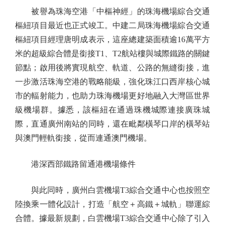
被譽為珠海空港「中樞神經」的珠海機場綜合交通
樞紐項目最近也正式竣工。中建二局珠海機場綜合交通
樞紐項目經理唐明成表示，這座總建築面積逾16萬平方
米的超級綜合體是銜接T1、T2航站樓與城際鐵路的關鍵
節點；啟用後將實現航空、軌道、公路的無縫銜接，進
一步激活珠海空港的戰略能級，強化珠江口西岸核心城
市的輻射能力，也助力珠海機場更好地融入大灣區世界
級機場群。據悉，該樞紐在通過珠機城際連接廣珠城
際，直通廣州南站的同時，還在毗鄰橫琴口岸的橫琴站
與澳門輕軌銜接，從而連通澳門機場。
港深西部鐵路留通港機場條件
與此同時，廣州白雲機場T3綜合交通中心也按照空
陸換乘一體化設計，打造「航空＋高鐵＋城軌」聯運綜
合體。據最新規劃，白雲機場T3綜合交通中心除了引入