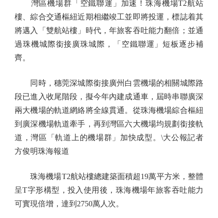
灣區機場群「空鐵聯運」加速！珠海機場T2航站
樓、綜合交通樞紐近期相繼竣工並即將投運，標誌着其
將邁入「雙航站樓」時代，年旅客吞吐能力翻倍；並通
過珠機城際銜接廣珠城際，「空鐵聯運」短板逐步補
齊。
同時，穗莞深城際銜接廣州白雲機場的相關城際路
段已進入收尾階段，擬今年內建成通車，屆時串聯廣深
兩大機場的軌道網絡將全線貫通。從珠海機場綜合樞紐
到廣深機場軌道牽手，再到灣區六大機場均規劃銜接軌
道，灣區「軌道上的機場群」加快成型。\大公報記者
方俊明珠海報道
珠海機場T2航站樓總建築面積超19萬平方米，整體
呈T字形構型，投入使用後，珠海機場年旅客吞吐能力
可實現倍增，達到2750萬人次。