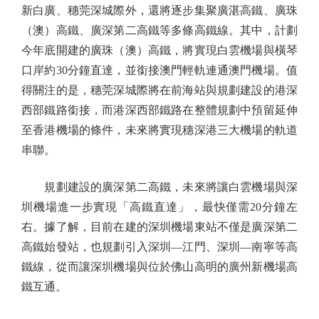
新白廣、穗莞深城際外，還將逐步集聚廣湛高鐵、廣珠
（澳）高鐵、廣深第二高鐵等多條高鐵線。其中，計劃
今年底開建的廣珠（澳）高鐵，將實現白雲機場與橫琴
口岸約30分鐘直達，並銜接澳門輕軌連通澳門機場。值
得關注的是，穗莞深城際將在前海站與規劃建設的港深
西部鐵路銜接，而港深西部鐵路在整體規劃中預留延伸
至香港機場的條件，未來將實現穗深港三大機場的軌道
串聯。
規劃建設的廣深第二高鐵，未來將讓白雲機場與深
圳機場進一步實現「高鐵直達」，最快僅需20分鐘左
右。據了解，目前在建的深圳機場東站不僅是廣深第二
高鐵始發站，也規劃引入深圳—江門、深圳—南寧等高
鐵線，從而讓深圳機場與位於佛山高明的廣州新機場高
鐵互通。