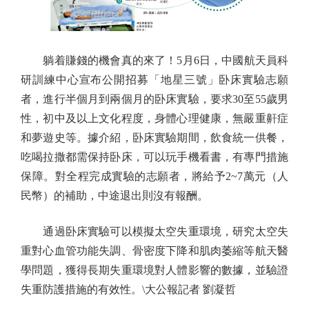
躺着賺錢的機會真的來了！5月6日，中國航天員科
研訓練中心宣布公開招募「地星三號」卧床實驗志願
者，進行半個月到兩個月的卧床實驗，要求30至55歲男
性，初中及以上文化程度，身體心理健康，無嚴重鼾症
和夢遊史等。據介紹，卧床實驗期間，飲食統一供餐，
吃喝拉撒都需保持卧床，可以玩手機看書，有專門措施
保障。對全程完成實驗的志願者，將給予2~7萬元（人
民幣）的補助，中途退出則沒有報酬。
通過卧床實驗可以模擬太空失重環境，研究太空失
重對心血管功能失調、骨密度下降和肌肉萎縮等航天醫
學問題，獲得長期失重環境對人體影響的數據，並驗證
失重防護措施的有效性。\大公報記者 劉凝哲