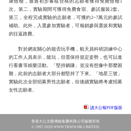
康體檢，通過初步審核合格的志願者獲得免費體檢1
次。第二，實驗期間可獲得免費食宿、參試服裝2套。
第三，全程完成實驗的志願者，可獲約2~7萬元的參試
補助。此外，入選參加實驗者，可報銷參與選拔和實驗
的往返路費。
對於網友關心的能否玩手機，航天員科研訓練中心
的工作人員表示，能玩，但需保持規定姿勢，也可以進
行看書等娛樂活動。「堅持躺賺」並沒有想像中那麼困
難，此前的志願者大部分都堅持了下來。「地星三號」
實驗此次全部招募男性志願者，但後續實驗將考慮招募
女性志願者。
讀大公報PDF版面
香港大公文匯傳媒集團有限公司版權所有
© 1997-2026 WWW.TKWW.HK LIMITED.