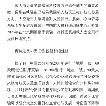
載人航天事業是國家科技實力與綜合國力的重要象
徵，長期在軌駐留已成為我國載人航天工程的核心發展
方向。太空微重力環境會對人體骨骼、肌肉、心血管等
系統產生多維度影響。中國航天員科研訓練中心計劃於
2026年在北京開展卧床實驗，為我國長期載人太空飛行
提供技術支持。
實驗最長60天 分對照組和鍛煉組
據了解，中國曾分別在2007年進行「地星一號」60
天頭低位卧床實驗，2019年進行「地星二號」90天人
體-6°頭低位卧床實驗。頭低位卧床是通過保持卧位姿勢
來模擬航天失重生理效應，人體的體液會向頭和胸部轉
移，並且腿部骨骼肌肉相應減少了活動和刺激，這與航
天員因失重出現的身體變化很接近。因此，通過卧床實
驗可以研究太空失重對心血管功能失調、骨密度下降和