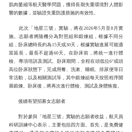
肌肉萎縮等航天醫學問題，獲得長期失重環境對人體影
響的數據，並驗證失重防護措施的有效性。
此次「地星三號」實驗，將在2026年5月至8月實
施。志願者將隨機分為對照組和鍛煉組，根據不同分
組，卧床總時長約為15天或30天，根據實驗進展可能適
當延長，最長不超過60天。在卧床前，將統一進行體
檢、專項培訓及測試。卧床期間，全程在頭低位6°或頭
高位卧床狀態下，完成用餐、洗漱、睡眠、排尿便等日
常活動，以及相關測試等，其中鍛煉組每天按照程序開
展鍛煉。卧床後，將再次進行體檢、測試及身體恢復。
後續有望招募女志願者
對於參與「地星三號」實驗的志願者收益，航天員
科研訓練中心表示，主要包括四方面。首先，是免費健