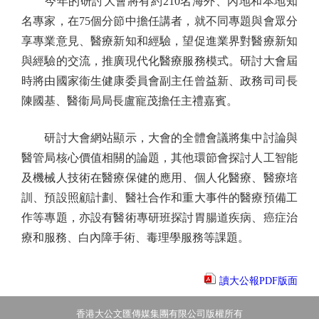
今年的研討大會將有約210名海外、內地和本地知
名專家，在75個分節中擔任講者，就不同專題與會眾分
享專業意見、醫療新知和經驗，望促進業界對醫療新知
與經驗的交流，推廣現代化醫療服務模式。研討大會屆
時將由國家衞生健康委員會副主任曾益新、政務司司長
陳國基、醫衞局局長盧寵茂擔任主禮嘉賓。
研討大會網站顯示，大會的全體會議將集中討論與
醫管局核心價值相關的論題，其他環節會探討人工智能
及機械人技術在醫療保健的應用、個人化醫療、醫療培
訓、預設照顧計劃、醫社合作和重大事件的醫療預備工
作等專題，亦設有醫術專研班探討胃腸道疾病、癌症治
療和服務、白內障手術、毒理學服務等課題。
讀大公報PDF版面
香港大公文匯傳媒集團有限公司版權所有