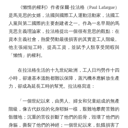
《懶惰的權利》作者保爾·拉法格（Paul Lafargue）
是馬克思的女婿，法國與國際工人運動活動家，法國工
人黨與第二國際的主要創建者之一。作為一名早期的馬
克思主義理論家，拉法格提出一個很有意思的觀點：在
資本主義社會，熱愛勞動最後損害的其實是工人階級。
他主張縮短工時、提高工資，並賦予人類享受閒暇與
「懶惰」的權利。
在拉法格生活的十九世紀歐洲，工人日均勞作十四
小時，卻連基本溫飽都難以保障，蒸汽機本應解放生產
力，卻成為延長工時的幫兇。拉法格寫道：
「一個世紀以來，由男人、婦女和兒童組成的無產
階級，像古代奴役的化身耶穌一樣，艱難地攀爬苦難的
骷髏地；沉重的苦役折斷了他們的筋骨，毀壞了他們的
身軀，撕裂了他們的神經；一個世紀以來，飢餓損害了