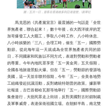
圖：五月一日，遊客在香港維多利亞港遊覽。\新華社
馬克思的《共產黨宣言》最震撼的一句話是「全世
界無產者，聯合起來！」數十年後，在大西洋彼岸的芝
加哥爆發工人大罷工，爭取八小時工作、八小時休息、
八小時娛樂的「三八」合理工時，催生「五一」國際勞
動節。從此每年這一天就成為全世界無產者共同的節
日，不同國家和民族以不同方式，表達對勞動和勞動者
的尊重。今年內地民眾享受「五一黃金周」五天假期，
全國各地旅遊景點火爆。但在「五一」勞動節的發源地
美國，這一天並非聯邦假期，今年「五一」全美各地勞
工組織發起抗議活動，反對總統特朗普的政策。據新華
社報道，古巴首都哈瓦那等地舉行「五一」國際勞動節
集會遊行，大批民眾走上街頭，反對美國對古封鎖制裁
及軍事威脅，表達保衛祖國立場。在朝鮮半島，南北雙