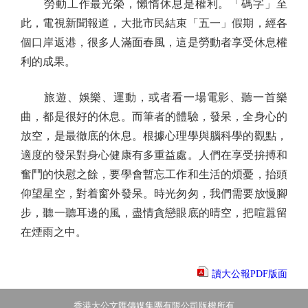
勞動工作最光榮，懶惰休息是權利。「碼字」至
此，電視新聞報道，大批市民結束「五一」假期，經各
個口岸返港，很多人滿面春風，這是勞動者享受休息權
利的成果。
旅遊、娛樂、運動，或者看一場電影、聽一首樂
曲，都是很好的休息。而筆者的體驗，發呆，全身心的
放空，是最徹底的休息。根據心理學與腦科學的觀點，
適度的發呆對身心健康有多重益處。人們在享受拚搏和
奮鬥的快慰之餘，要學會暫忘工作和生活的煩憂，抬頭
仰望星空，對着窗外發呆。時光匆匆，我們需要放慢腳
步，聽一聽耳邊的風，盡情貪戀眼底的晴空，把喧囂留
在煙雨之中。
讀大公報PDF版面
香港大公文匯傳媒集團有限公司版權所有