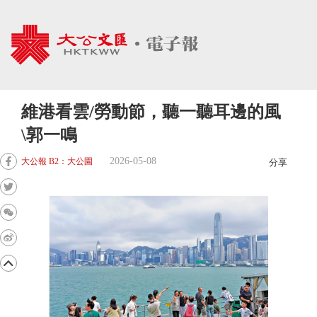
維港看雲/勞動節，聽一聽耳邊的風
\郭一鳴
2026-05-08
大公報 B2：大公園
分享