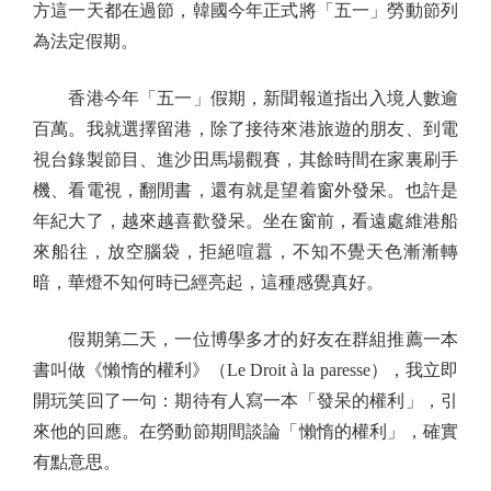
方這一天都在過節，韓國今年正式將「五一」勞動節列
為法定假期。
香港今年「五一」假期，新聞報道指出入境人數逾
百萬。我就選擇留港，除了接待來港旅遊的朋友、到電
視台錄製節目、進沙田馬場觀賽，其餘時間在家裏刷手
機、看電視，翻閒書，還有就是望着窗外發呆。也許是
年紀大了，越來越喜歡發呆。坐在窗前，看遠處維港船
來船往，放空腦袋，拒絕喧囂，不知不覺天色漸漸轉
暗，華燈不知何時已經亮起，這種感覺真好。
假期第二天，一位博學多才的好友在群組推薦一本
書叫做《懶惰的權利》（Le Droit à la paresse），我立即
開玩笑回了一句：期待有人寫一本「發呆的權利」，引
來他的回應。在勞動節期間談論「懶惰的權利」，確實
有點意思。