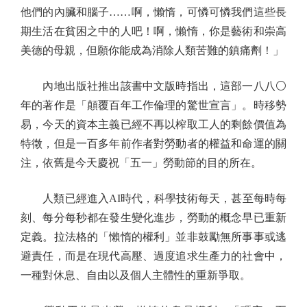
他們的內臟和腦子……啊，懶惰，可憐可憐我們這些長
期生活在貧困之中的人吧！啊，懶惰，你是藝術和崇高
美德的母親，但願你能成為消除人類苦難的鎮痛劑！」
內地出版社推出該書中文版時指出，這部一八八⚪
年的著作是「顛覆百年工作倫理的驚世宣言」。時移勢
易，今天的資本主義已經不再以榨取工人的剩餘價值為
特徵，但是一百多年前作者對勞動者的權益和命運的關
注，依舊是今天慶祝「五一」勞動節的目的所在。
人類已經進入AI時代，科學技術每天，甚至每時每
刻、每分每秒都在發生變化進步，勞動的概念早已重新
定義。拉法格的「懶惰的權利」並非鼓勵無所事事或逃
避責任，而是在現代高壓、過度追求生產力的社會中，
一種對休息、自由以及個人主體性的重新爭取。