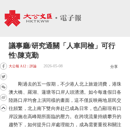
議事廳/研究通關「人車同檢」可行
性\陳克勤
2026-05-08
大公報 A12：評論
分享
剛過去的五一假期，不少港人北上旅遊消費，港珠
澳大橋、羅湖、蓮塘等口岸人頭湧湧。如今每逢假日各
陸路口岸均會上演同樣的畫面，這不僅反映兩地居民交
往頻繁，北上南下雙向奔赴已成為日常，也凸顯現有口
岸設施在高峰期所面臨的壓力。在跨境流量持續攀升的
趨勢下，如何提升口岸處理能力，成為需要重視和關注