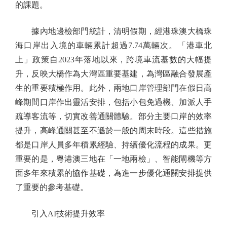
的課題。
據內地邊檢部門統計，清明假期，經港珠澳大橋珠
海口岸出入境的車輛累計超過7.74萬輛次。「港車北
上」政策自2023年落地以來，跨境車流基數的大幅提
升，反映大橋作為大灣區重要基建，為灣區融合發展產
生的重要積極作用。此外，兩地口岸管理部門在假日高
峰期間口岸作出靈活安排，包括小包免過機、加派人手
疏導客流等，切實改善通關體驗。部分主要口岸的效率
提升，高峰通關甚至不遜於一般的周末時段。這些措施
都是口岸人員多年積累經驗、持續優化流程的成果。更
重要的是，粵港澳三地在「一地兩檢」、智能閘機等方
面多年來積累的協作基礎，為進一步優化通關安排提供
了重要的參考基礎。
引入AI技術提升效率