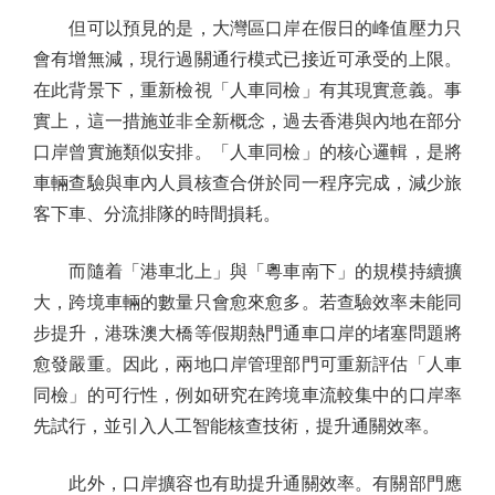
但可以預見的是，大灣區口岸在假日的峰值壓力只
會有增無減，現行過關通行模式已接近可承受的上限。
在此背景下，重新檢視「人車同檢」有其現實意義。事
實上，這一措施並非全新概念，過去香港與內地在部分
口岸曾實施類似安排。「人車同檢」的核心邏輯，是將
車輛查驗與車內人員核查合併於同一程序完成，減少旅
客下車、分流排隊的時間損耗。
而隨着「港車北上」與「粵車南下」的規模持續擴
大，跨境車輛的數量只會愈來愈多。若查驗效率未能同
步提升，港珠澳大橋等假期熱門通車口岸的堵塞問題將
愈發嚴重。因此，兩地口岸管理部門可重新評估「人車
同檢」的可行性，例如研究在跨境車流較集中的口岸率
先試行，並引入人工智能核查技術，提升通關效率。
此外，口岸擴容也有助提升通關效率。有關部門應