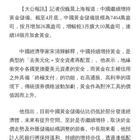
【大公報訊】記者倪巍晨上海報道：中國繼續增持
黃金儲備。截至4月底，中國黃金儲備規模為7464萬盎
司，按月增加26萬盎司，增幅較3月擴大10萬盎司，連
續18個月加倉黃金。
中國經濟學家宋清輝解釋，中國持續增持黃金，是
典型的「去美元化＋安全資產再配置」。他表示，地緣
衝突令各國更擔憂美元資產的安全，而黃金在主權信用
之外具備「終極支付」的功能，在高通脹、高利率的環
境下，傳統債券價格波動加劇，黃金作為對沖工具的價
值因而上升。
他指出，目前中國黃金儲備佔比仍低於部分發達經
濟體，未來有提升空間。至於是否繼續增持，取決於金
價走勢及外匯儲備結構調整的節奏。中長期來看，他預
計人民銀行將保持溫和、持續的增持步伐，透過逢低配